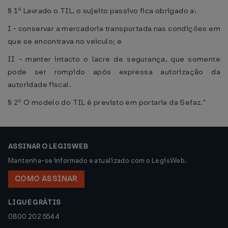
§ 1º Lavrado o TIL, o sujeito passivo fica obrigado a:
I - conservar a mercadoria transportada nas condições em
que se encontrava no veículo; e
II - manter intacto o lacre de segurança, que somente
pode ser rompido após expressa autorização da
autoridade fiscal.
§ 2º O modelo do TIL é previsto em portaria da Sefaz."
ASSINAR O LEGISWEB
Mantenha-se informado e atualizado com o LegisWeb.
COMO ASSINAR
LIGUE GRÁTIS
0800 202 5544