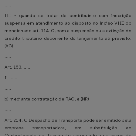
.....
III - quando se tratar de contribuinte com inscrição
suspensa em atendimento ao disposto no inciso VIII do
mencionado art. 114-C, com a suspensão ou a extinção do
crédito tributário decorrente do lançamento ali previsto.
(AC)
.....
Art. 153. .....
I - .....
.....
b) mediante contratação de TAC; e (NR)
.....
Art. 214. O Despacho de Transporte pode ser emitido pela
empresa transportadora, em substituição ao
Conhecimento de Transporte apropriado, nos casos de