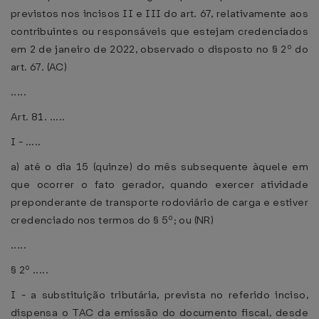
previstos nos incisos II e III do art. 67, relativamente aos
contribuintes ou responsáveis que estejam credenciados
em 2 de janeiro de 2022, observado o disposto no § 2º do
art. 67. (AC)
.....
Art. 81. .....
I - .....
a) até o dia 15 (quinze) do mês subsequente àquele em
que ocorrer o fato gerador, quando exercer atividade
preponderante de transporte rodoviário de carga e estiver
credenciado nos termos do § 5º; ou (NR)
.....
§ 2º .....
I - a substituição tributária, prevista no referido inciso,
dispensa o TAC da emissão do documento fiscal, desde