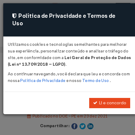
Política de Privacidade e Termos de
Uso
Acessar
Utilizamos cookies e tecnologias semelhantes para melhorar
sua experiência, personalizar conteúdo e analisar o tráfego do
site, em conformidade com a
Lei Geral de Proteção de Dados
Página Inicial
Legislações
(Lei nº 13.709/2018 – LGPD)
.
Legislação Estadual - Pernambuco
Ao continuar navegando, você declara que leu e concorda com
nossa
Política de Privacidade
e nosso
Termo de Uso
.
Voltar
Decreto Nº 52053 DE 22/12/2021
Li e concordo
Publicado no DOE - PE em 23 dez 2021
Compartilhar: