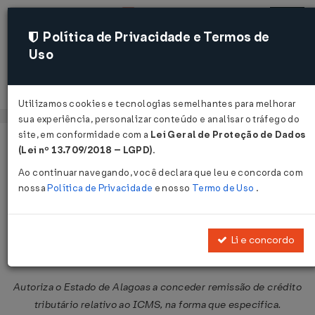
Política de Privacidade e Termos de
Uso
Acessar
Utilizamos cookies e tecnologias semelhantes para melhorar
sua experiência, personalizar conteúdo e analisar o tráfego do
site, em conformidade com a
Lei Geral de Proteção de Dados
Página Inicial
Legislações
Legislação Federal
Voltar
(Lei nº 13.709/2018 – LGPD)
.
Ao continuar navegando, você declara que leu e concorda com
Convênio ICMS Nº 209 DE
nossa
Política de Privacidade
e nosso
Termo de Uso
.
09/12/2021
Publicado no DOU em 10 dez 2021
Li e concordo
Compartilhar:
Autoriza o Estado de Alagoas a conceder remissão de crédito
tributário relativo ao ICMS, na forma que especifica.