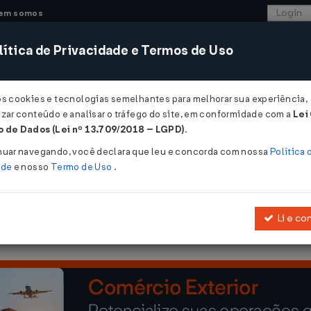
em somos
ítica de Privacidade e Termos de Uso
CONSULTORIA
SISTEMAS
COMÉRCIO EXTER
os cookies e tecnologias semelhantes para melhorar sua experiência,
zar conteúdo e analisar o tráfego do site, em conformidade com a
Lei
 de Dados (Lei nº 13.709/2018 – LGPD)
.
2055 DE 06/12/2021
nuar navegando, você declara que leu e concorda com nossa
Política 
ade
e nosso
Termo de Uso
.
Li e co
nsação, ressarcimento e reembolso, no âmbito da Secretaria Especi