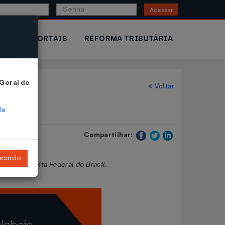
Acessar
IOR
PORTAIS
REFORMA TRIBUTÁRIA
 Geral de
Voltar
de
Compartilhar:
ncordo
al da Receita Federal do Brasil.