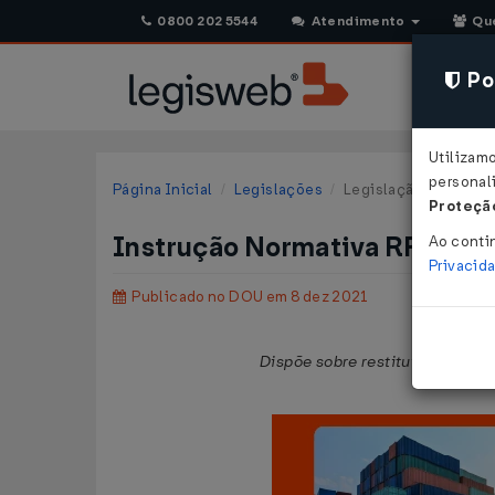
0800 202 5544
Atendimento
Qu
Pol
Utilizam
personali
Página Inicial
Legislações
Legislação Federal
Proteção
Instrução Normativa RFB Nº 
Ao conti
Privacid
Publicado no DOU em 8 dez 2021
Dispõe sobre restituição, compe