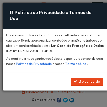
Política de Privacidade e Termos de
Uso
Acessar
Utilizamos cookies e tecnologias semelhantes para melhorar
sua experiência, personalizar conteúdo e analisar o tráfego do
site, em conformidade com a
Lei Geral de Proteção de Dados
Página Inicial
Legislações
(Lei nº 13.709/2018 – LGPD)
.
Legislação Estadual - Pernambuco
Ao continuar navegando, você declara que leu e concorda com
nossa
Política de Privacidade
e nosso
Termo de Uso
.
Voltar
Decreto Nº 51790 DE 16/11/2021
Li e concordo
Publicado no DOE - PE em 17 nov 2021
Compartilhar: