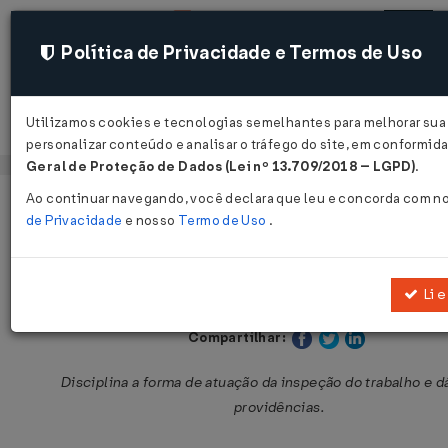
Política de Privacidade e Termos de Uso
Utilizamos cookies e tecnologias semelhantes para melhorar sua
Acessar
personalizar conteúdo e analisar o tráfego do site, em conformi
Geral de Proteção de Dados (Lei nº 13.709/2018 – LGPD)
.
Ao continuar navegando, você declara que leu e concorda com n
Página Inicial
Legislações
Legislação Federal
de Privacidade
e nosso
Termo de Uso
.
Portaria MTP Nº 547 DE 22/10/2021
Li e
Publicado no DOU em 11 nov 2021
Compartilhar:
Disciplina a forma de atuação da inspeção do trabalho e d
providências.