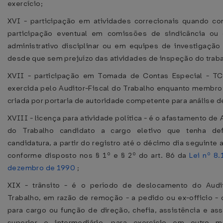
exercício;
XVI - participação em atividades correcionais quando c
participação eventual em comissões de sindicância ou
administrativo disciplinar ou em equipes de investigação d
desde que sem prejuízo das atividades de inspeção do traba
XVII - participação em Tomada de Contas Especial - TCE
exercida pelo Auditor-Fiscal do Trabalho enquanto membr
criada por portaria de autoridade competente para análise d
XVIII - licença para atividade política - é o afastamento de 
do Trabalho candidato a cargo eletivo que tenha de
candidatura, a partir do registro até o décimo dia seguinte 
conforme disposto nos § 1º e § 2º do art. 86 da
Lei nº 8.
dezembro de 1990
;
XIX - trânsito - é o período de deslocamento do Audit
Trabalho, em razão de remoção - a pedido ou ex-officio 
para cargo ou função de direção, chefia, assistência e a
superior e intermediário, para exercício em outro m