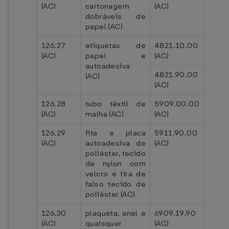
(AC)
cartonagem
(AC)
dobráveis de
papel (AC)
126.27
etiquetas de
4821.10.00
(AC)
papel e
(AC)
autoadesiva
4821.90.00
(AC)
(AC)
126.28
tubo têxtil de
5909.00.00
(AC)
malha (AC)
(AC)
126.29
fita e placa
5911.90.00
(AC)
autoadesiva de
(AC)
poliéster, tecido
de nylon com
velcro e tira de
falso tecido de
poliéster (AC)
126.30
plaqueta, anel e
6909.19.90
(AC)
quaisquer
(AC)