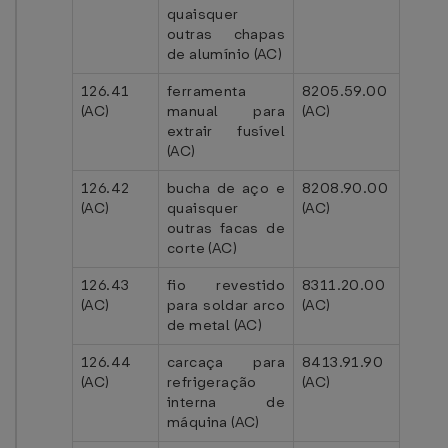
quaisquer
outras chapas
de alumínio (AC)
126.41
ferramenta
8205.59.00
(AC)
manual para
(AC)
extrair fusível
(AC)
126.42
bucha de aço e
8208.90.00
(AC)
quaisquer
(AC)
outras facas de
corte (AC)
126.43
fio revestido
8311.20.00
(AC)
para soldar arco
(AC)
de metal (AC)
126.44
carcaça para
8413.91.90
(AC)
refrigeração
(AC)
interna de
máquina (AC)