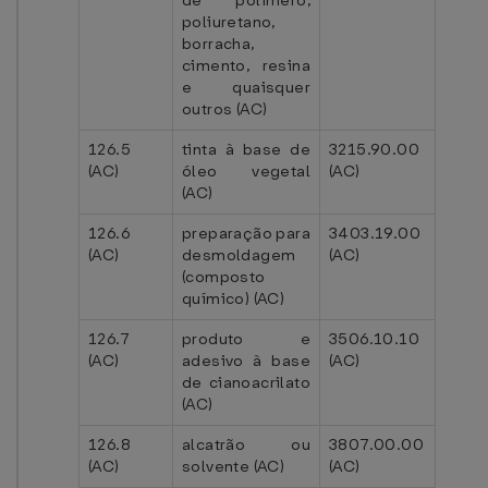
de polímero,
poliuretano,
borracha,
cimento, resina
e quaisquer
outros (AC)
126.5
tinta à base de
3215.90.00
(AC)
óleo vegetal
(AC)
(AC)
126.6
preparação para
3403.19.00
(AC)
desmoldagem
(AC)
(composto
químico) (AC)
126.7
produto e
3506.10.10
(AC)
adesivo à base
(AC)
de cianoacrilato
(AC)
126.8
alcatrão ou
3807.00.00
(AC)
solvente (AC)
(AC)