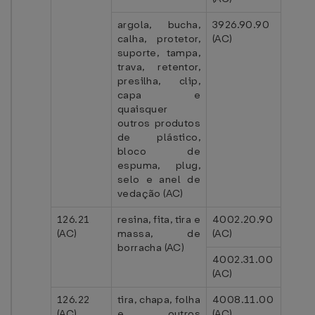
argola, bucha,
3926.90.90
calha, protetor,
(AC)
suporte, tampa,
trava, retentor,
presilha, clip,
capa e
quaisquer
outros produtos
de plástico,
bloco de
espuma, plug,
selo e anel de
vedação (AC)
126.21
resina, fita, tira e
4002.20.90
(AC)
massa, de
(AC)
borracha (AC)
4002.31.00
(AC)
126.22
tira, chapa, folha
4008.11.00
(AC)
e outros
(AC)