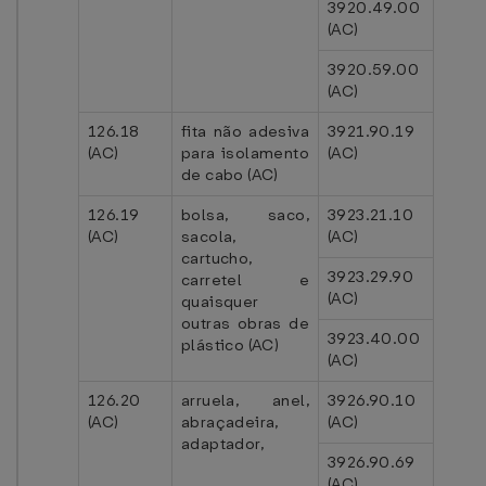
3920.49.00
(AC)
3920.59.00
(AC)
126.18
fita não adesiva
3921.90.19
(AC)
para isolamento
(AC)
de cabo (AC)
126.19
bolsa, saco,
3923.21.10
(AC)
sacola,
(AC)
cartucho,
3923.29.90
carretel e
(AC)
quaisquer
outras obras de
3923.40.00
plástico (AC)
(AC)
126.20
arruela, anel,
3926.90.10
(AC)
abraçadeira,
(AC)
adaptador,
3926.90.69
(AC)