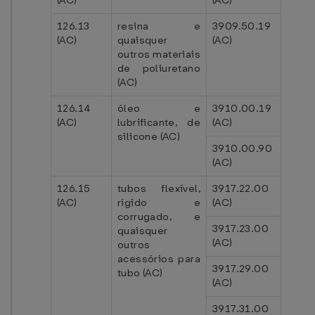
(AC)
(AC)
126.13
resina e
3909.50.19
(AC)
quaisquer
(AC)
outros materiais
de poliuretano
(AC)
126.14
óleo e
3910.00.19
(AC)
lubrificante, de
(AC)
silicone (AC)
3910.00.90
(AC)
126.15
tubos flexível,
3917.22.00
(AC)
rígido e
(AC)
corrugado, e
3917.23.00
quaisquer
(AC)
outros
acessórios para
3917.29.00
tubo (AC)
(AC)
3917.31.00