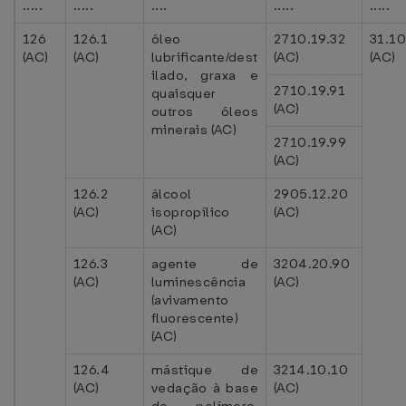
.....
.....
....
.....
.....
126
126.1
óleo
2710.19.32
31.10
(AC)
(AC)
lubrificante/dest
(AC)
(AC)
ilado, graxa e
2710.19.91
quaisquer
(AC)
outros óleos
minerais (AC)
2710.19.99
(AC)
126.2
álcool
2905.12.20
(AC)
isopropílico
(AC)
(AC)
126.3
agente de
3204.20.90
(AC)
luminescência
(AC)
(avivamento
fluorescente)
(AC)
126.4
mástique de
3214.10.10
(AC)
vedação à base
(AC)