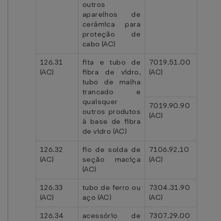
outros
aparelhos de
cerâmica para
proteção de
cabo (AC)
126.31
fita e tubo de
7019.51.00
(AC)
fibra de vidro,
(AC)
tubo de malha
trancado e
quaisquer
7019.90.90
outros produtos
(AC)
à base de fibra
de vidro (AC)
126.32
fio de solda de
7106.92.10
(AC)
seção maciça
(AC)
(AC)
126.33
tubo de ferro ou
7304.31.90
(AC)
aço (AC)
(AC)
126.34
acessório de
7307.29.00