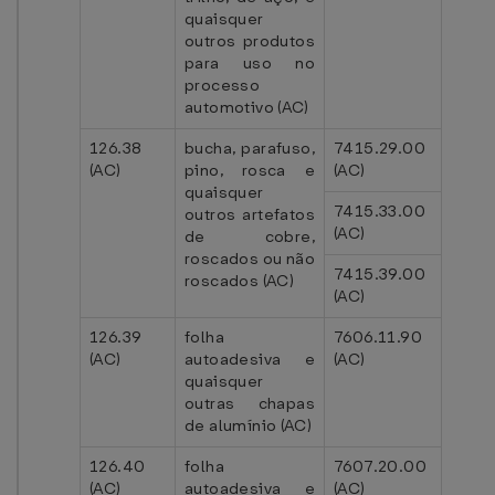
quaisquer
outros produtos
para uso no
processo
automotivo (AC)
126.38
bucha, parafuso,
7415.29.00
(AC)
pino, rosca e
(AC)
quaisquer
7415.33.00
outros artefatos
(AC)
de cobre,
roscados ou não
7415.39.00
roscados (AC)
(AC)
126.39
folha
7606.11.90
(AC)
autoadesiva e
(AC)
quaisquer
outras chapas
de alumínio (AC)
126.40
folha
7607.20.00
(AC)
autoadesiva e
(AC)