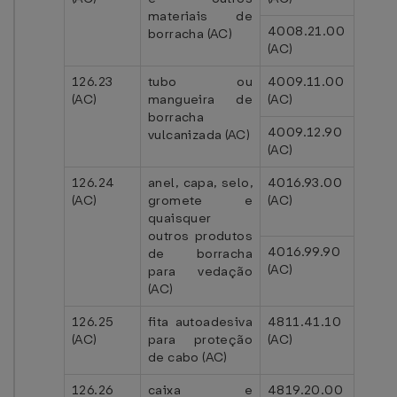
materiais de
4008.21.00
borracha (AC)
(AC)
126.23
tubo ou
4009.11.00
(AC)
mangueira de
(AC)
borracha
4009.12.90
vulcanizada (AC)
(AC)
126.24
anel, capa, selo,
4016.93.00
(AC)
gromete e
(AC)
quaisquer
outros produtos
4016.99.90
de borracha
(AC)
para vedação
(AC)
126.25
fita autoadesiva
4811.41.10
(AC)
para proteção
(AC)
de cabo (AC)
126.26
caixa e
4819.20.00