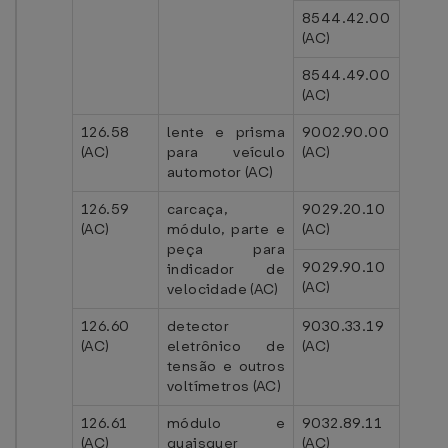
8544.42.00
(AC)
8544.49.00
(AC)
126.58
lente e prisma
9002.90.00
(AC)
para veículo
(AC)
automotor (AC)
126.59
carcaça,
9029.20.10
(AC)
módulo, parte e
(AC)
peça para
9029.90.10
indicador de
(AC)
velocidade (AC)
126.60
detector
9030.33.19
(AC)
eletrônico de
(AC)
tensão e outros
voltímetros (AC)
126.61
módulo e
9032.89.11
(AC)
quaisquer
(AC)