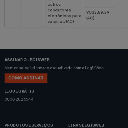
outros
condutores
9032.89.29
eletrônicos para
(AC)
veículos (AC)
ASSINAR O LEGISWEB
Mantenha-se informado e atualizado com o LegisWeb.
COMO ASSINAR
LIGUE GRÁTIS
0800 202 5544
PRODUTOS E SERVIÇOS
LINKS LEGISWEB