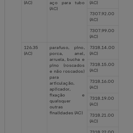
(AC)
aço para tubo
(AC)
(AC)
7307.92.00
(AC)
7307.99.00
(AC)
126.35
parafuso, pino,
7318.14.00
(AC)
porca, anel,
(AC)
arruela, bucha e
7318.15.00
pino (roscados
(AC)
e não roscados)
para
7318.16.00
articulação,
(AC)
aplicador,
fixação e
7318.19.00
quaisquer
(AC)
outras
finalidades (AC)
7318.21.00
(AC)
7318.22.00