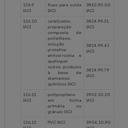
126.9
fluxo para solda
3810.90.00
(AC)
(AC)
(AC)
126.10
catalizador,
3824.99.31
(AC)
preparação
(AC)
composta de
polietileno,
solução
3824.99.41
protetiva
(AC)
anticorrosiva e
quaisquer
outros produtos
3824.99.79
à base de
(AC)
elementos
químicos (AC)
126.11
polipropileno
3902.10.20
(AC)
em forma
(AC)
primária ou
grânulo (AC)
126.12
PVC (AC)
3904.10.90