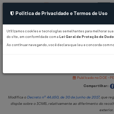
Política de Privacidade e Termos de Uso
Utilizamos cookies e tecnologias semelhantes para melhorar sua e
Acessar
do site, em conformidade com a
Lei Geral de Proteção de Dados
Ao continuar navegando, você declara que leu e concorda com n
Página Inicial
Legislações
Legislação Estadual - Pernambuc
Decreto Nº 51704 DE 28/10/2021
Publicado no DOE - PE
Compartilhar:
Modifica o
Decreto nº 44.650, de 30 de junho de 2017
, que re
dispõe sobre o ICMS, relativamente ao diferimento do reco
exterior.