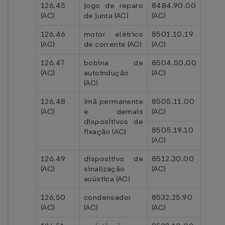
126.45
jogo de reparo
8484.90.00
(AC)
de junta (AC)
(AC)
126.46
motor elétrico
8501.10.19
(AC)
de corrente (AC)
(AC)
126.47
bobina de
8504.50.00
(AC)
autoindução
(AC)
(AC)
126.48
ímã permanente
8505.11.00
(AC)
e demais
(AC)
dispositivos de
8505.19.10
fixação (AC)
(AC)
126.49
dispositivo de
8512.30.00
(AC)
sinalização
(AC)
acústica (AC)
126.50
condensador
8532.25.90
(AC)
(AC)
(AC)