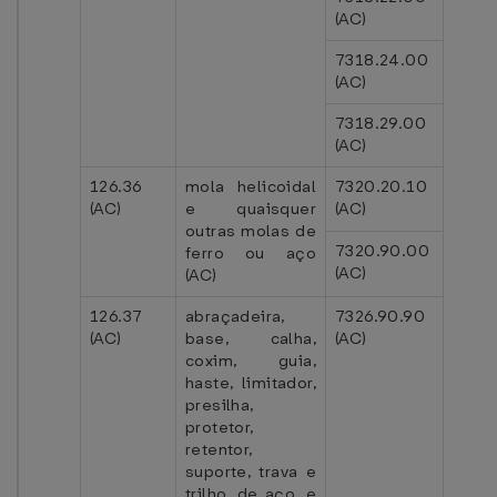
(AC)
7318.24.00
(AC)
7318.29.00
(AC)
126.36
mola helicoidal
7320.20.10
(AC)
e quaisquer
(AC)
outras molas de
7320.90.00
ferro ou aço
(AC)
(AC)
126.37
abraçadeira,
7326.90.90
(AC)
base, calha,
(AC)
coxim, guia,
haste, limitador,
presilha,
protetor,
retentor,
suporte, trava e
trilho, de aço, e