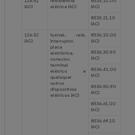
126.51
resistência
8533.10.00
(AC)
elétrica (AC)
(AC)
8533.21.10
(AC)
126.52
fusível, relé,
8536.10.00
(AC)
interruptor,
(AC)
placa
8536.30.90
eletrônica,
(AC)
conector,
terminal
8536.41.00
elétrico e
(AC)
quaisquer
outros
8536.50.90
dispositivos
(AC)
elétricos (AC)
8536.61.00
(AC)
8536.69.10
(AC)