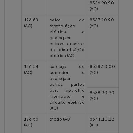
8536.90.90
(AC)
126.53
caixa de
8537.10.90
(AC)
distribuição
(AC)
elétrica e
quaisquer
outros quadros
de distribuição
elétrica (AC)
126.54
carcaça de
8538.10.00
(AC)
conector e
(AC)
quaisquer
outras partes
para aparelho
8538.90.90
interruptor e
(AC)
circuito elétrico
(AC)
126.55
diodo (AC)
8541.10.22
(AC)
(AC)