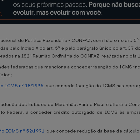
acional de Política Fazendária - CONFAZ, com fulcro no art. 5
idas pelo inciso X do art. 5º e pelo parágrafo único do art. 37
rados na 182ª Reunião Ordinária do CONFAZ, realizada no dia 
dades federadas que menciona a conceder isenção do ICMS in
ípios;
io ICMS nº 18/1995
, que concede isenção do ICMS nas opera
 adesão dos Estados do Maranhão, Pará e Piauí e altera o Con
strito Federal a conceder crédito outorgado de ICMS às empr
io ICMS nº 52/1991
, que concede redução da base de cálcul