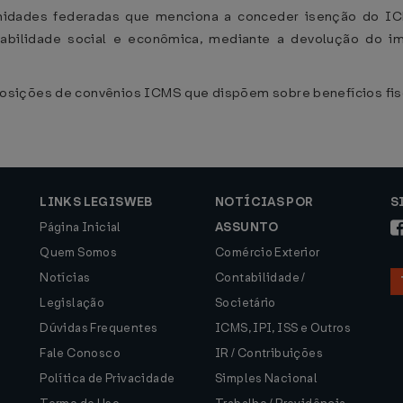
unidades federadas que menciona a conceder isenção do IC
abilidade social e econômica, mediante a devolução do 
osições de convênios ICMS que dispõem sobre benefícios fis
LINKS LEGISWEB
NOTÍCIAS POR
S
Página Inicial
ASSUNTO
Quem Somos
Comércio Exterior
Notícias
Contabilidade /
Legislação
Societário
Dúvidas Frequentes
ICMS, IPI, ISS e Outros
Fale Conosco
IR / Contribuições
Política de Privacidade
Simples Nacional