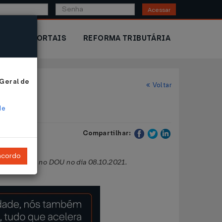
Acessar
IOR
PORTAIS
REFORMA TRIBUTÁRIA
 Geral de
Voltar
de
Compartilhar:
ncordo
 publicados no DOU no dia 08.10.2021.