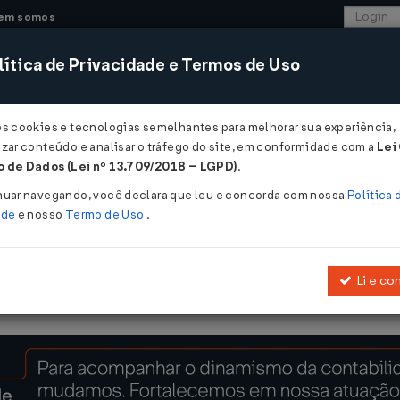
em somos
ítica de Privacidade e Termos de Uso
CONSULTORIA
SISTEMAS
COMÉRCIO EXTER
os cookies e tecnologias semelhantes para melhorar sua experiência,
zar conteúdo e analisar o tráfego do site, em conformidade com a
Lei
 de Dados (Lei nº 13.709/2018 – LGPD)
.
27 DE 25/10/2021
nuar navegando, você declara que leu e concorda com nossa
Política 
ade
e nosso
Termo de Uso
.
Li e co
 182ª Reunião Ordinária do CONFAZ, realizada no dia 01.10.2021 e