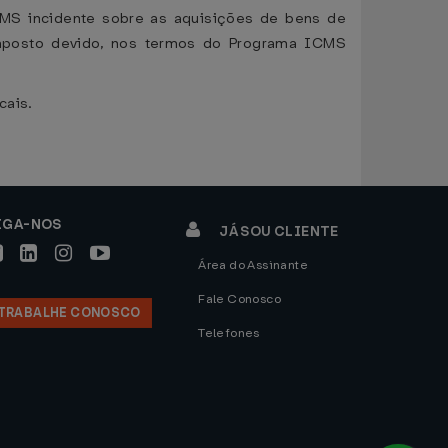
MS incidente sobre as aquisições de bens de
imposto devido, nos termos do Programa ICMS
cais.
IGA-NOS
JÁ SOU CLIENTE
Área do Assinante
Fale Conosco
TRABALHE CONOSCO
Telefones