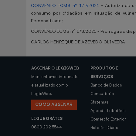
CONVÊNIO ICMS nº 177/2021
- Autoriza as 
consumo por cidadãos em situação de vulner
Personalizado;
CONVÊNIO ICMS nº 178/2021 - Prorroga as disp
CARLOS HENRIQUE DE AZEVEDO OLIVEIRA
ASSINAR O LEGISWEB
PRODUTOS E
Mantenha-se informado
SERVIÇOS
e atualizado com o
Banco de Dados
LegisWeb.
Consultoria
Sistemas
COMO ASSINAR
Agenda Tributária
LIGUE GRÁTIS
Comércio Exterior
0800 202 5544
Boletim Diário