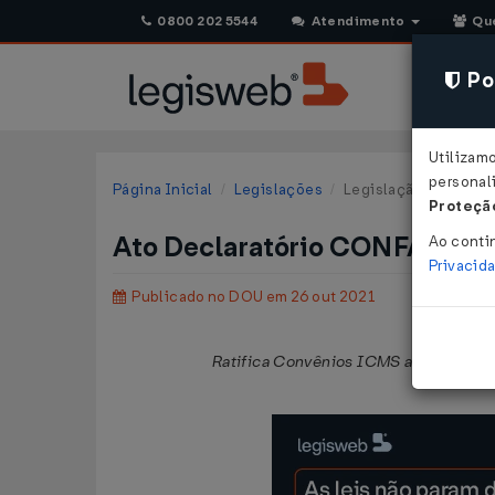
0800 202 5544
Atendimento
Qu
Pol
Utilizam
personali
Página Inicial
Legislações
Legislação Federal
Proteção
Ato Declaratório CONFAZ Nº 
Ao conti
Privacid
Publicado no DOU em 26 out 2021
Ratifica Convênios ICMS aprovados na