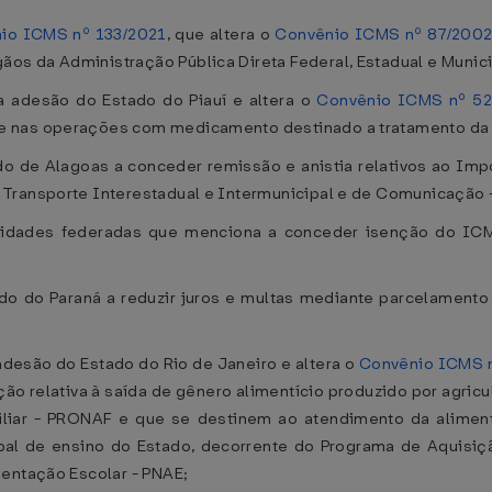
io ICMS nº 133/2021
, que altera o
Convênio ICMS nº 87/200
s da Administração Pública Direta Federal, Estadual e Munici
 adesão do Estado do Piauí e altera o
Convênio ICMS nº 52
 nas operações com medicamento destinado a tratamento da At
do de Alagoas a conceder remissão e anistia relativos ao Im
Transporte Interestadual e Intermunicipal e de Comunicação -
unidades federadas que menciona a conceder isenção do I
ado do Paraná a reduzir juros e multas mediante parcelamento
esão do Estado do Rio de Janeiro e altera o
Convênio ICMS 
ão relativa à saída de gênero alimentício produzido por agric
miliar - PRONAF e que se destinem ao atendimento da alime
ipal de ensino do Estado, decorrente do Programa de Aquisi
mentação Escolar - PNAE;