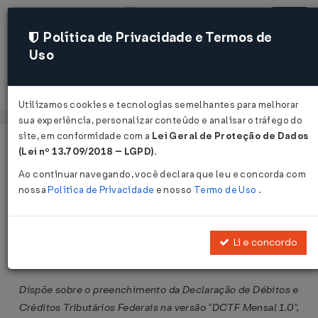
Política de Privacidade e Termos de
Uso
Acessar
Utilizamos cookies e tecnologias semelhantes para melhorar
sua experiência, personalizar conteúdo e analisar o tráfego do
site, em conformidade com a
Lei Geral de Proteção de Dados
Página Inicial
Legislações
Legislação Federal
Voltar
(Lei nº 13.709/2018 – LGPD)
.
Ao continuar navegando, você declara que leu e concorda com
Ato Declaratório Executivo CORAT
nossa
Política de Privacidade
e nosso
Termo de Uso
.
nº 21 de 14/02/2005
Publicado no DOU em 15 fev 2005
Li e concordo
Compartilhar:
Dispõe sobre o preenchimento da Declaração de Débitos e
Créditos Tributários Federais na versão "DCTF Mensal 1.0",