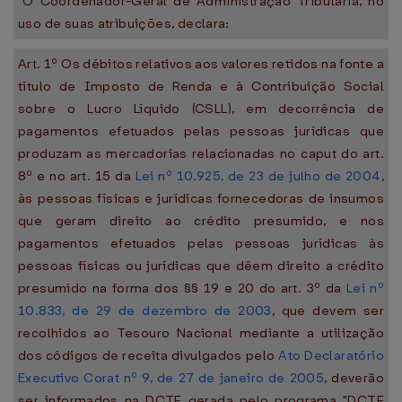
"O Coordenador-Geral de Administração Tributária, no
uso de suas atribuições, declara:
Art. 1º Os débitos relativos aos valores retidos na fonte a
título de Imposto de Renda e à Contribuição Social
sobre o Lucro Líquido (CSLL), em decorrência de
pagamentos efetuados pelas pessoas jurídicas que
produzam as mercadorias relacionadas no caput do art.
8º e no art. 15 da
Lei nº 10.925, de 23 de julho de 2004
,
às pessoas físicas e jurídicas fornecedoras de insumos
que geram direito ao crédito presumido, e nos
pagamentos efetuados pelas pessoas jurídicas às
pessoas físicas ou jurídicas que dêem direito a crédito
presumido na forma dos §§ 19 e 20 do art. 3º da
Lei nº
10.833, de 29 de dezembro de 2003
, que devem ser
recolhidos ao Tesouro Nacional mediante a utilização
dos códigos de receita divulgados pelo
Ato Declaratório
Executivo Corat nº 9, de 27 de janeiro de 2005
, deverão
ser informados na DCTF gerada pelo programa "DCTF