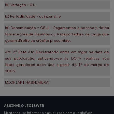
(b) Variação = 01;
(c) Periodicidade = quinzenal; e
(d) Denominação = CSLL - Pagamentos a pessoa jurídica
fornecedora de insumos ou transportadora de carga que
geram direito ao crédito presumido.
Art. 2º Este Ato Declaratório entra em vigor na data de
sua publicação, aplicando-se às DCTF relativas aos
fatos geradores ocorridos a partir de 1º de março de
2005.
MICHIAKI HASHIMURA"
ASSINAR O LEGISWEB
Mantenha-se informado e atualizado com o LegisWeb.