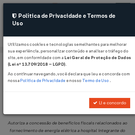
Política de Privacidade e Termos de
Uso
Acessar
Utilizamos cookies e tecnologias semelhantes para melhorar
sua experiência, personalizar conteúdo e analisar o tráfego do
site, em conformidade com a
Lei Geral de Proteção de Dados
Página Inicial
Legislações
Legislação Federal
Voltar
(Lei nº 13.709/2018 – LGPD)
.
Ao continuar navegando, você declara que leu e concorda com
Convênio ICMS Nº 179 DE
nossa
Política de Privacidade
e nosso
Termo de Uso
.
06/10/2021
Publicado no DOU em 14 out 2021
Li e concordo
Compartilhar:
Autoriza a concessão de benefícios fiscais relacionados ao
fornecimento de energia elétrica a hospital integrante do