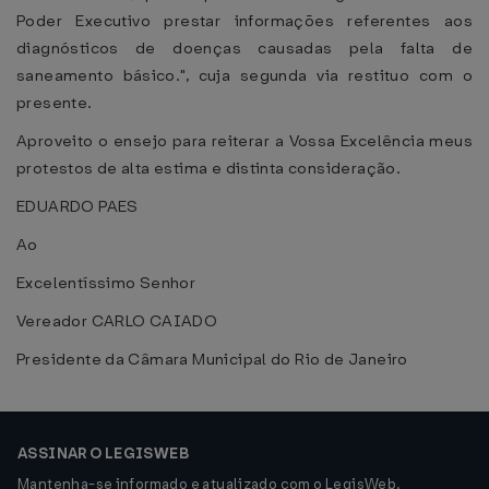
Poder Executivo prestar informações referentes aos
diagnósticos de doenças causadas pela falta de
saneamento básico.", cuja segunda via restituo com o
presente.
Aproveito o ensejo para reiterar a Vossa Excelência meus
protestos de alta estima e distinta consideração.
EDUARDO PAES
Ao
Excelentíssimo Senhor
Vereador CARLO CAIADO
Presidente da Câmara Municipal do Rio de Janeiro
ASSINAR O LEGISWEB
Mantenha-se informado e atualizado com o LegisWeb.