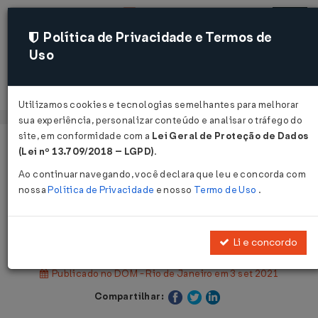
Política de Privacidade e Termos de
Uso
Acessar
Utilizamos cookies e tecnologias semelhantes para melhorar
sua experiência, personalizar conteúdo e analisar o tráfego do
site, em conformidade com a
Lei Geral de Proteção de Dados
Página Inicial
Legislações
(Lei nº 13.709/2018 – LGPD)
.
Legislação Municipal - Rio de Janeiro
Ao continuar navegando, você declara que leu e concorda com
nossa
Política de Privacidade
e nosso
Termo de Uso
.
Voltar
Lei Nº 7024 DE 02/09/2021
Li e concordo
Publicado no DOM - Rio de Janeiro em 3 set 2021
Compartilhar: