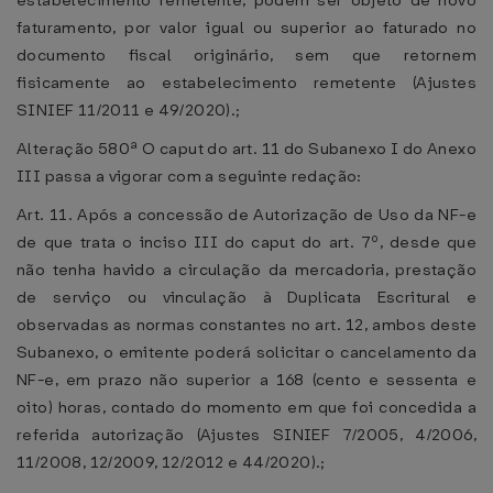
estabelecimento remetente, podem ser objeto de novo
faturamento, por valor igual ou superior ao faturado no
documento fiscal originário, sem que retornem
fisicamente ao estabelecimento remetente (Ajustes
SINIEF 11/2011 e 49/2020).;
Alteração 580ª O caput do art. 11 do Subanexo I do Anexo
III passa a vigorar com a seguinte redação:
Art. 11. Após a concessão de Autorização de Uso da NF-e
de que trata o inciso III do caput do art. 7º, desde que
não tenha havido a circulação da mercadoria, prestação
de serviço ou vinculação à Duplicata Escritural e
observadas as normas constantes no art. 12, ambos deste
Subanexo, o emitente poderá solicitar o cancelamento da
NF-e, em prazo não superior a 168 (cento e sessenta e
oito) horas, contado do momento em que foi concedida a
referida autorização (Ajustes SINIEF 7/2005, 4/2006,
11/2008, 12/2009, 12/2012 e 44/2020).;