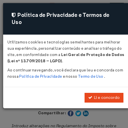
Política de Privacidade e Termos de
Uso
Acessar
Utilizamos cookies e tecnologias semelhantes para melhorar
sua experiência, personalizar conteúdo e analisar o tráfego do
site, em conformidade com a
Lei Geral de Proteção de Dados
Página Inicial
Legislações
Legislação Estadual - Paraná
(Lei nº 13.709/2018 – LGPD)
.
Ao continuar navegando, você declara que leu e concorda com
Voltar
nossa
Política de Privacidade
e nosso
Termo de Uso
.
Decreto Nº 8470 DE 30/08/2021
Li e concordo
Publicado no DOE - PR em 30 ago 2021
Compartilhar:
Introduz alterações no Regulamento do Imposto sobre