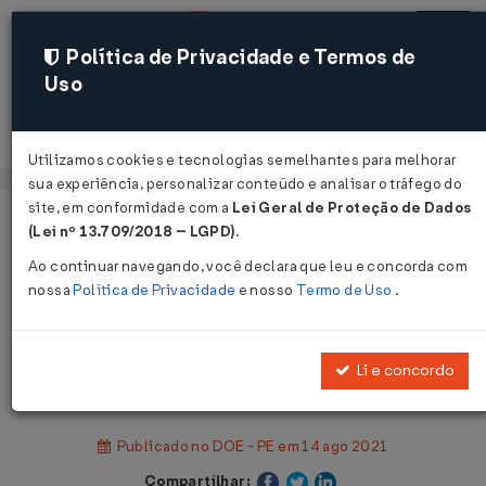
Política de Privacidade e Termos de
Uso
Acessar
Utilizamos cookies e tecnologias semelhantes para melhorar
sua experiência, personalizar conteúdo e analisar o tráfego do
site, em conformidade com a
Lei Geral de Proteção de Dados
Página Inicial
Legislações
(Lei nº 13.709/2018 – LGPD)
.
Legislação Estadual - Pernambuco
Ao continuar navegando, você declara que leu e concorda com
nossa
Política de Privacidade
e nosso
Termo de Uso
.
Voltar
Portaria DP/DETRAN Nº 3983 DE
Li e concordo
13/08/2021
Publicado no DOE - PE em 14 ago 2021
Compartilhar: