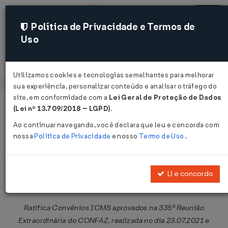
Política de Privacidade e Termos de
Uso
Acessar
Utilizamos cookies e tecnologias semelhantes para melhorar
sua experiência, personalizar conteúdo e analisar o tráfego do
site, em conformidade com a
Lei Geral de Proteção de Dados
Página Inicial
Legislações
Legislação Federal
Voltar
(Lei nº 13.709/2018 – LGPD)
.
Ao continuar navegando, você declara que leu e concorda com
Ato Declaratório CONFAZ Nº 17 DE
nossa
Política de Privacidade
e nosso
Termo de Uso
.
12/08/2021
Publicado no DOU em 13 ago 2021
Li e concordo
Compartilhar:
Ratifica Convênios ICMS aprovados na 335ª Reunião
Extraordinária do CONFAZ, realizada no dia 23.07.2021 e