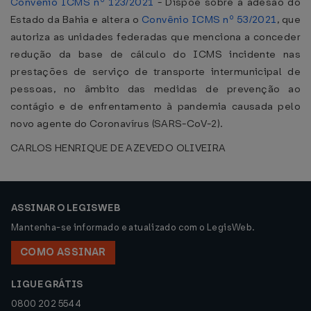
Convênio ICMS nº 123/2021
- Dispõe sobre a adesão do
Estado da Bahia e altera o
Convênio ICMS nº 53/2021
, que
autoriza as unidades federadas que menciona a conceder
redução da base de cálculo do ICMS incidente nas
prestações de serviço de transporte intermunicipal de
pessoas, no âmbito das medidas de prevenção ao
contágio e de enfrentamento à pandemia causada pelo
novo agente do Coronavírus (SARS-CoV-2).
CARLOS HENRIQUE DE AZEVEDO OLIVEIRA
ASSINAR O LEGISWEB
Mantenha-se informado e atualizado com o LegisWeb.
COMO ASSINAR
LIGUE GRÁTIS
0800 202 5544