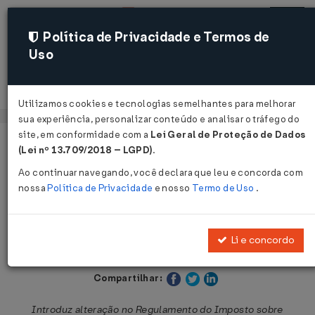
Política de Privacidade e Termos de
Uso
Acessar
Utilizamos cookies e tecnologias semelhantes para melhorar
sua experiência, personalizar conteúdo e analisar o tráfego do
site, em conformidade com a
Lei Geral de Proteção de Dados
Página Inicial
Legislações
Legislação Estadual - Paraná
(Lei nº 13.709/2018 – LGPD)
.
Ao continuar navegando, você declara que leu e concorda com
Voltar
nossa
Política de Privacidade
e nosso
Termo de Uso
.
Decreto Nº 8239 DE 05/08/2021
Li e concordo
Publicado no DOE - PR em 5 ago 2021
Compartilhar:
Introduz alteração no Regulamento do Imposto sobre