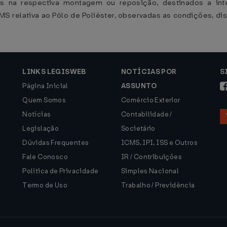
s na respectiva montagem ou reposição, destinados a int
MS relativa ao Pólo de Poliéster, observadas as condições, d
LINKS LEGISWEB
NOTÍCIAS POR
S
Página Inicial
ASSUNTO
Quem Somos
Comércio Exterior
Notícias
Contabilidade /
Legislação
Societário
Dúvidas Frequentes
ICMS, IPI, ISS e Outros
Fale Conosco
IR / Contribuições
Política de Privacidade
Simples Nacional
Termo de Uso
Trabalho / Previdência