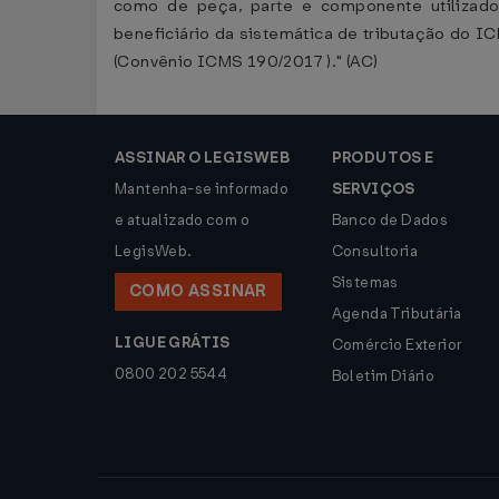
como de peça, parte e componente utilizado
beneficiário da sistemática de tributação do IC
(Convênio ICMS 190/2017 )." (AC)
ASSINAR O LEGISWEB
PRODUTOS E
Mantenha-se informado
SERVIÇOS
e atualizado com o
Banco de Dados
LegisWeb.
Consultoria
Sistemas
COMO ASSINAR
Agenda Tributária
LIGUE GRÁTIS
Comércio Exterior
0800 202 5544
Boletim Diário