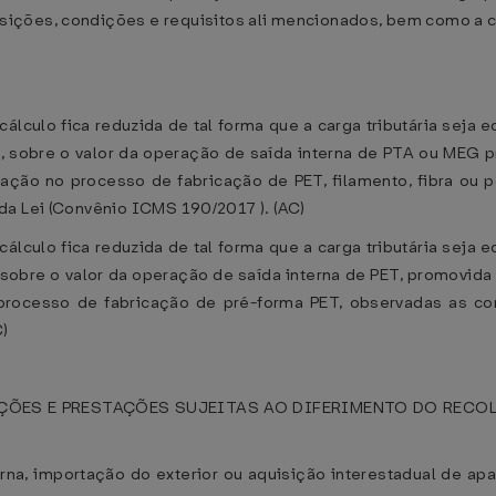
sições, condições e requisitos ali mencionados, bem como a c
álculo fica reduzida de tal forma que a carga tributária seja 
7
, sobre o valor da operação de saída interna de PTA ou MEG 
ização no processo de fabricação de PET, filamento, fibra ou
da Lei (Convênio ICMS 190/2017 ). (AC)
álculo fica reduzida de tal forma que a carga tributária seja 
 sobre o valor da operação de saída interna de PET, promovid
o processo de fabricação de pré-forma PET, observadas as co
)
ÕES E PRESTAÇÕES SUJEITAS AO DIFERIMENTO DO RECO
erna, importação do exterior ou aquisição interestadual de a