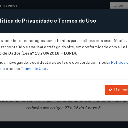
em somos
ítica de Privacidade e Termos de Uso
CONSULTORIA
SISTEMAS
COMÉRCIO EXTER
os cookies e tecnologias semelhantes para melhorar sua experiência,
zar conteúdo e analisar o tráfego do site, em conformidade com a
Lei
 - Pernambuco
 de Dados (Lei nº 13.709/2018 – LGPD)
.
2021
nuar navegando, você declara que leu e concorda com nossa
Política 
ade
e nosso
Termo de Uso
.
Li e co
2017
, que regulamenta a
Lei nº 15.730, de 17 de março de 2016
, que 
nas operações relativas aos estabelecimentos pertencentes ao Polo 
redação aos artigos 27 e 28 do Anexo 3.