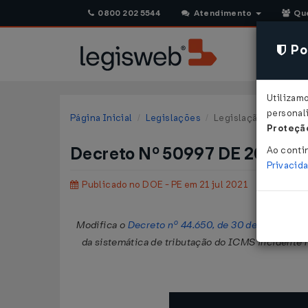
0800 202 5544
Atendimento
Qu
Pol
Utilizam
personali
Página Inicial
Legislações
Legislação Estadual
Proteção
Decreto Nº 50997 DE 20/07/
Ao conti
Privacid
Publicado no DOE - PE em 21 jul 2021
Modifica o
Decreto nº 44.650, de 30 de junho de 
da sistemática de tributação do ICMS incidente 