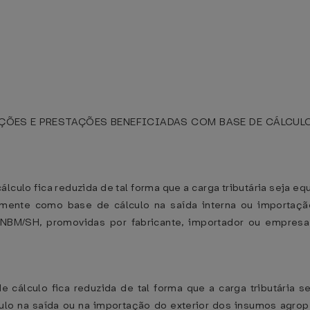
ÕES E PRESTAÇÕES BENEFICIADAS COM BASE DE CÁLCULO
álculo fica reduzida de tal forma que a carga tributária seja e
almente como base de cálculo na saída interna ou importação
a NBM/SH, promovidas por fabricante, importador ou empres
 cálculo fica reduzida de tal forma que a carga tributária se
lo na saída ou na importação do exterior dos insumos agrope