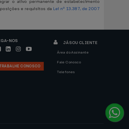
egrar o ativo permanente de estabelecimento
isposições e requisitos da
Lei nº 13.387, de 2007
IGA-NOS
JÁ SOU CLIENTE
Área do Assinante
Fale Conosco
TRABALHE CONOSCO
Telefones