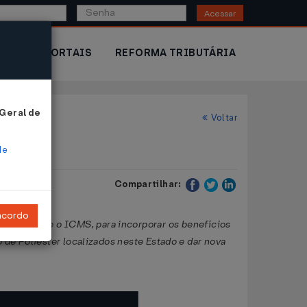
Acessar
IOR
PORTAIS
REFORMA TRIBUTÁRIA
 Geral de
Voltar
de
Compartilhar:
ncordo
dispõe sobre o ICMS, para incorporar os benefícios
de Poliéster localizados neste Estado e dar nova