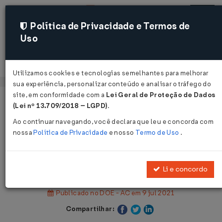
Política de Privacidade e Termos de
Uso
Acessar
Utilizamos cookies e tecnologias semelhantes para melhorar
sua experiência, personalizar conteúdo e analisar o tráfego do
site, em conformidade com a
Lei Geral de Proteção de Dados
Página Inicial
Legislações
Legislação Estadual - Acre
(Lei nº 13.709/2018 – LGPD)
.
Ao continuar navegando, você declara que leu e concorda com
Voltar
nossa
Política de Privacidade
e nosso
Termo de Uso
.
Lei Complementar Nº 388 DE
08/07/2021
Li e concordo
Publicado no DOE - AC em 9 jul 2021
Compartilhar: