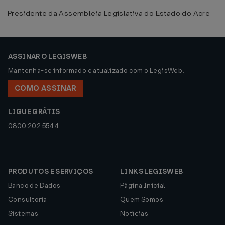
Presidente da Assembleia Legislativa do Estado do Acre
ASSINAR O LEGISWEB
Mantenha-se informado e atualizado com o LegisWeb.
COMO ASSINAR
LIGUE GRÁTIS
0800 202 5544
PRODUTOS E SERVIÇOS
LINKS LEGISWEB
Banco de Dados
Página Inicial
Consultoria
Quem Somos
Sistemas
Notícias