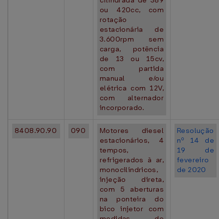
cilindrada de 389
ou 420cc, com
rotação
estacionária de
3.600rpm sem
carga, potência
de 13 ou 15cv,
com partida
manual e/ou
elétrica com 12V,
com alternador
incorporado.
8408.90.90
090
Motores diesel
Resolução
estacionários, 4
nº 14 de
tempos,
19 de
refrigerados à ar,
fevereiro
monocilíndricos,
de 2020
injeção direta,
com 5 aberturas
na ponteira do
bico injetor com
medidas de