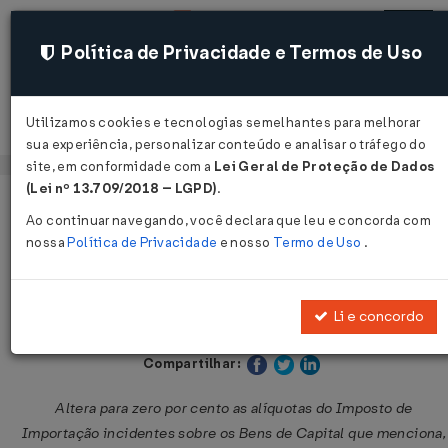
Política de Privacidade e Termos de Uso
Utilizamos cookies e tecnologias semelhantes para melhorar
Acessar
sua experiência, personalizar conteúdo e analisar o tráfego do
site, em conformidade com a
Lei Geral de Proteção de Dados
(Lei nº 13.709/2018 – LGPD)
.
Página Inicial
Legislações
Legislação Federal
Volta
Ao continuar navegando, você declara que leu e concorda com
nossa
Política de Privacidade
e nosso
Termo de Uso
.
Resolução GECEX Nº 212 DE
21/06/2021
Li e concordo
Publicado no DOU em 23 jun 2021
Compartilhar:
Altera para zero por cento as alíquotas do Imposto de
Importação incidentes sobre os Bens de Capital que menciona,