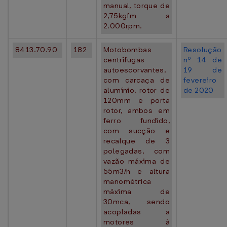
manual, torque de
2,75kgfm a
2.000rpm.
8413.70.90
182
Motobombas
Resolução
centrífugas
nº 14 de
autoescorvantes,
19 de
com carcaça de
fevereiro
alumínio, rotor de
de 2020
120mm e porta
rotor, ambos em
ferro fundido,
com sucção e
recalque de 3
polegadas, com
vazão máxima de
55m3/h e altura
manométrica
máxima de
30mca, sendo
acopladas a
motores à