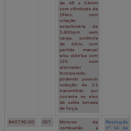
de 68 x 54mm
com cilindrada de
196cc, com
rotação
estacionária de
3.600rpm sem
carga, potência
de 6,5cv, com
partida manual
e/ou elétrica com
12V, com
alternador
incorporado,
podendo possuir
redução de 2:1
transmitido por
corrente no eixo
de saída tomada
de força.
8407.90.00
027
Motores de
Resolução
combustão a
nº 14 de