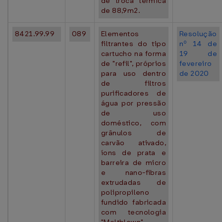
de troca térmica
de 88,9m2.
8421.99.99
089
Elementos
Resolução
filtrantes do tipo
nº 14 de
cartucho na forma
19 de
de "refil", próprios
fevereiro
para uso dentro
de 2020
de filtros
purificadores de
água por pressão
de uso
doméstico, com
grânulos de
carvão ativado,
íons de prata e
barreira de micro
e nano-fibras
extrudadas de
polipropileno
fundido fabricada
com tecnologia