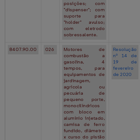
posições; com
"dispenser"; com
suporte para
"holder" avulso;
com eletrodo
sobressalente.
8407.90.00
026
Motores de
Resolução
combustão a
nº 14 de
gasolina, 4
19 de
tempos, para
fevereiro
equipamentos de
de 2020
jardinagem,
agrícola ou
pecuária de
pequeno porte,
monocilíndricos
com bloco em
alumínio injetado,
camisa de ferro
fundido, diâmetro
x curso do pistão