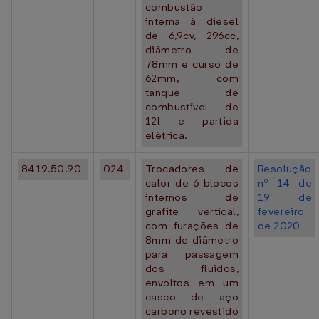
combustão
interna à diesel
de 6,9cv, 296cc,
diâmetro de
78mm e curso de
62mm, com
tanque de
combustível de
12l e partida
elétrica.
8419.50.90
024
Trocadores de
Resolução
calor de 6 blocos
nº 14 de
internos de
19 de
grafite vertical,
fevereiro
com furações de
de 2020
8mm de diâmetro
para passagem
dos fluidos,
envoltos em um
casco de aço
carbono revestido