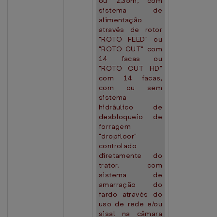
ou 2,35m, com
sistema de
alimentação
através de rotor
"ROTO FEED" ou
"ROTO CUT" com
14 facas ou
"ROTO CUT HD"
com 14 facas,
com ou sem
sistema
hidráulico de
desbloqueio de
forragem
"dropfloor"
controlado
diretamente do
trator, com
sistema de
amarração do
fardo através do
uso de rede e/ou
sisal na câmara