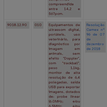
compreendida
entre 14,2 e
567pcm.
9018.12.90
010
Equipamentos de
Resolução
ultrassom digital,
Camex nº
portáteis, uso
96 de 07
veterinário, para
de
diagnóstico por
dezembro
imagem em
de 2018
animais, sem
efeito "Doppler",
com "trackball",
peso 1,1kg,
monitor de alta
resolução de 6,4
polegadas, saída
USB para exportar
imagens, dotados
de: probe linear
(6.0MHz; e/ou
6.5MHz; e/ou