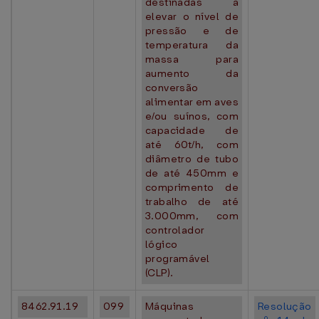
destinadas a
elevar o nível de
pressão e de
temperatura da
massa para
aumento da
conversão
alimentar em aves
e/ou suínos, com
capacidade de
até 60t/h, com
diâmetro de tubo
de até 450mm e
comprimento de
trabalho de até
3.000mm, com
controlador
lógico
programável
(CLP).
8462.91.19
099
Máquinas
Resolução