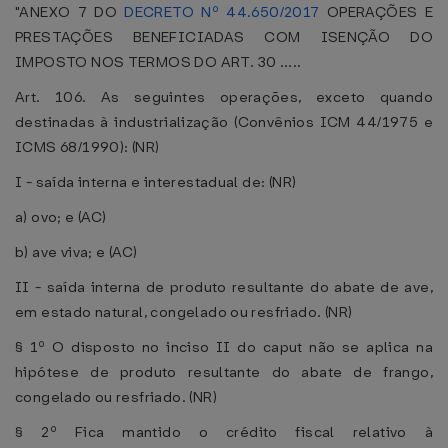
"ANEXO 7 DO
DECRETO Nº 44.650/2017
OPERAÇÕES E
PRESTAÇÕES BENEFICIADAS COM ISENÇÃO DO
IMPOSTO NOS TERMOS DO ART. 30 .....
Art. 106. As seguintes operações, exceto quando
destinadas à industrialização (Convênios ICM 44/1975 e
ICMS 68/1990): (NR)
I - saída interna e interestadual de: (NR)
a) ovo; e (AC)
b) ave viva; e (AC)
II - saída interna de produto resultante do abate de ave,
em estado natural, congelado ou resfriado. (NR)
§ 1º O disposto no inciso II do caput não se aplica na
hipótese de produto resultante do abate de frango,
congelado ou resfriado. (NR)
§ 2º Fica mantido o crédito fiscal relativo à