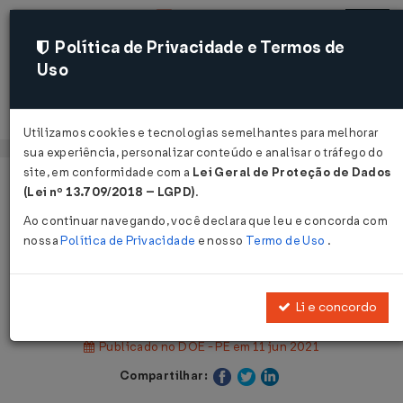
Política de Privacidade e Termos de
Uso
Acessar
Utilizamos cookies e tecnologias semelhantes para melhorar
sua experiência, personalizar conteúdo e analisar o tráfego do
site, em conformidade com a
Lei Geral de Proteção de Dados
Página Inicial
Legislações
(Lei nº 13.709/2018 – LGPD)
.
Legislação Estadual - Pernambuco
Ao continuar navegando, você declara que leu e concorda com
nossa
Política de Privacidade
e nosso
Termo de Uso
.
Voltar
Decreto Nº 50838 DE 10/06/2021
Li e concordo
Publicado no DOE - PE em 11 jun 2021
Compartilhar: