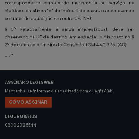
correspondente entrada de mercadoria ou serviço, na
hipótese da alínea "a" do inciso I do caput, exceto quando
se tratar de aquisição em outra UF. (NR)
§ 3º Relativamente à saída interestadual, deve ser
observado na UF de destino, em especial, o disposto no §
2º da cláusula primeira do Convênio ICM 44/1975. (AC)
....."
ASSINAR O LEGISWEB
Mantenha-se informado e atualizado com o LegisWeb.
COMO ASSINAR
LIGUE GRÁTIS
0800 202 5544