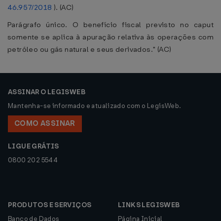
46.957/2018
). (AC)
Parágrafo único. O benefício fiscal previsto no caput
somente se aplica à apuração relativa às operações com
petróleo ou gás natural e seus derivados." (AC)
ASSINAR O LEGISWEB
Mantenha-se informado e atualizado com o LegisWeb.
COMO ASSINAR
LIGUE GRÁTIS
0800 202 5544
PRODUTOS E SERVIÇOS
LINKS LEGISWEB
Banco de Dados
Página Inicial