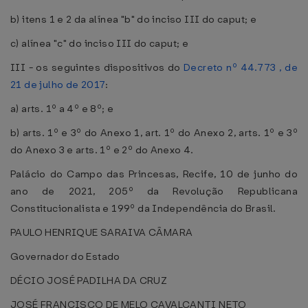
b) itens 1 e 2 da alínea "b" do inciso III do caput; e
c) alínea "c" do inciso III do caput; e
III - os seguintes dispositivos do
Decreto nº 44.773 , de
21 de julho de 2017
:
a) arts. 1º a 4º e 8º; e
b) arts. 1º e 3º do Anexo 1, art. 1º do Anexo 2, arts. 1º e 3º
do Anexo 3 e arts. 1º e 2º do Anexo 4.
Palácio do Campo das Princesas, Recife, 10 de junho do
ano de 2021, 205º da Revolução Republicana
Constitucionalista e 199º da Independência do Brasil.
PAULO HENRIQUE SARAIVA CÂMARA
Governador do Estado
DÉCIO JOSÉ PADILHA DA CRUZ
JOSÉ FRANCISCO DE MELO CAVALCANTI NETO