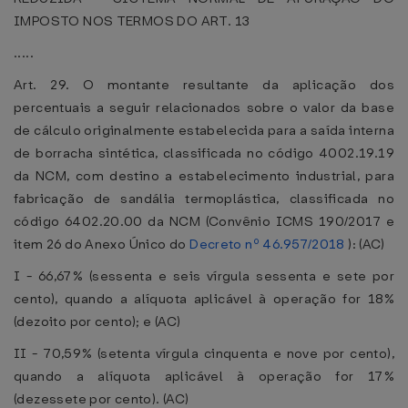
IMPOSTO NOS TERMOS DO ART. 13
.....
Art. 29. O montante resultante da aplicação dos
percentuais a seguir relacionados sobre o valor da base
de cálculo originalmente estabelecida para a saída interna
de borracha sintética, classificada no código 4002.19.19
da NCM, com destino a estabelecimento industrial, para
fabricação de sandália termoplástica, classificada no
código 6402.20.00 da NCM (Convênio ICMS 190/2017 e
item 26 do Anexo Único do
Decreto nº 46.957/2018
): (AC)
I - 66,67% (sessenta e seis vírgula sessenta e sete por
cento), quando a alíquota aplicável à operação for 18%
(dezoito por cento); e (AC)
II - 70,59% (setenta vírgula cinquenta e nove por cento),
quando a alíquota aplicável à operação for 17%
(dezessete por cento). (AC)