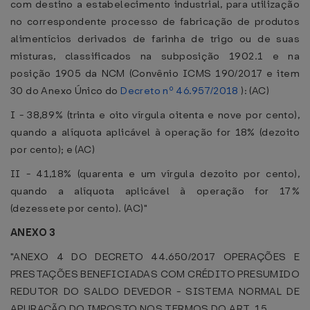
com destino a estabelecimento industrial, para utilização
no correspondente processo de fabricação de produtos
alimentícios derivados de farinha de trigo ou de suas
misturas, classificados na subposição 1902.1 e na
posição 1905 da NCM (Convênio ICMS 190/2017 e item
30 do Anexo Único do
Decreto nº 46.957/2018
): (AC)
I - 38,89% (trinta e oito vírgula oitenta e nove por cento),
quando a alíquota aplicável à operação for 18% (dezoito
por cento); e (AC)
II - 41,18% (quarenta e um vírgula dezoito por cento),
quando a alíquota aplicável à operação for 17%
(dezessete por cento). (AC)"
ANEXO 3
"ANEXO 4 DO DECRETO 44.650/2017 OPERAÇÕES E
PRESTAÇÕES BENEFICIADAS COM CRÉDITO PRESUMIDO
REDUTOR DO SALDO DEVEDOR - SISTEMA NORMAL DE
APURAÇÃO DO IMPOSTO NOS TERMOS DO ART. 15