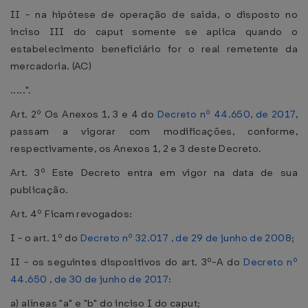
II - na hipótese de operação de saída, o disposto no
inciso III do caput somente se aplica quando o
estabelecimento beneficiário for o real remetente da
mercadoria. (AC)
.....".
Art. 2º Os Anexos 1, 3 e 4 do
Decreto nº 44.650, de 2017
,
passam a vigorar com modificações, conforme,
respectivamente, os Anexos 1, 2 e 3 deste Decreto.
Art. 3º Este Decreto entra em vigor na data de sua
publicação.
Art. 4º Ficam revogados:
I - o art. 1º do
Decreto nº 32.017 , de 29 de junho de 2008
;
II - os seguintes dispositivos do art. 3º-A do
Decreto nº
44.650 , de 30 de junho de 2017
:
a) alíneas "a" e "b" do inciso I do caput;