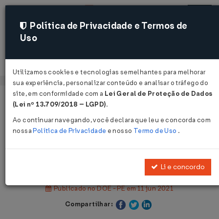
Política de Privacidade e Termos de
Uso
Acessar
Utilizamos cookies e tecnologias semelhantes para melhorar
sua experiência, personalizar conteúdo e analisar o tráfego do
site, em conformidade com a
Lei Geral de Proteção de Dados
Página Inicial
Legislações
(Lei nº 13.709/2018 – LGPD)
.
Legislação Estadual - Pernambuco
Ao continuar navegando, você declara que leu e concorda com
nossa
Política de Privacidade
e nosso
Termo de Uso
.
Voltar
Decreto Nº 50840 DE 10/06/2021
Li e concordo
Publicado no DOE - PE em 11 jun 2021
Compartilhar: