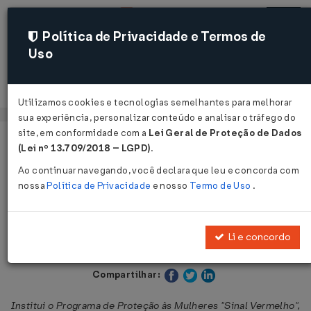
Política de Privacidade e Termos de
Uso
Acessar
Utilizamos cookies e tecnologias semelhantes para melhorar
sua experiência, personalizar conteúdo e analisar o tráfego do
site, em conformidade com a
Lei Geral de Proteção de Dados
Página Inicial
Legislações
Legislação Estadual - Sergipe
(Lei nº 13.709/2018 – LGPD)
.
Ao continuar navegando, você declara que leu e concorda com
Voltar
nossa
Política de Privacidade
e nosso
Termo de Uso
.
Lei Nº 8846 DE 27/05/2021
Li e concordo
Publicado no DOE - SE em 28 mai 2021
Compartilhar:
Institui o Programa de Proteção às Mulheres "Sinal Vermelho",