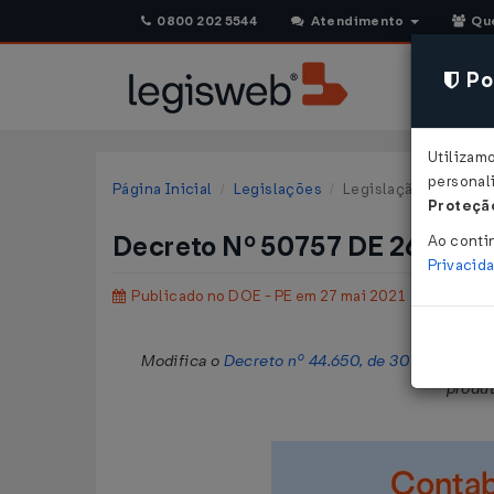
0800 202 5544
Atendimento
Qu
Pol
Utilizam
personali
Página Inicial
Legislações
Legislação Estadual
Proteção
Decreto Nº 50757 DE 26/05/
Ao conti
Privacid
Publicado no DOE - PE em 27 mai 2021
Modifica o
Decreto nº 44.650, de 30 de junho d
produt