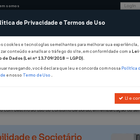
em somos
ítica de Privacidade e Termos de Uso
CONSULTORIA
SISTEMAS
COMÉRCIO EXTER
os cookies e tecnologias semelhantes para melhorar sua experiência,
zar conteúdo e analisar o tráfego do site, em conformidade com a
Lei
 - Pernambuco
 de Dados (Lei nº 13.709/2018 – LGPD)
.
2021
nuar navegando, você declara que leu e concorda com nossa
Política 
ade
e nosso
Termo de Uso
.
Li e co
e 2017
, que regulamenta a
Lei nº 15.730, de 17 de março de 2016
, q
o com destino ao uso ou consumo de bordo, em embarcação ou ae