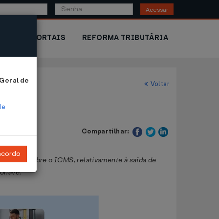
Acessar
IOR
PORTAIS
REFORMA TRIBUTÁRIA
 Geral de
Voltar
de
Compartilhar:
ncordo
ue dispõe sobre o ICMS, relativamente à saída de
ronave.