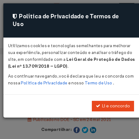
Política de Privacidade e Termos de
Uso
Acessar
Utilizamos cookies e tecnologias semelhantes para melhorar
sua experiência, personalizar conteúdo e analisar o tráfego do
site, em conformidade com a
Lei Geral de Proteção de Dados
Página Inicial
Legislações
(Lei nº 13.709/2018 – LGPD)
.
Legislação Estadual - Santa Catarina
Ao continuar navegando, você declara que leu e concorda com
nossa
Política de Privacidade
e nosso
Termo de Uso
.
Voltar
Decreto Nº 1293 DE 22/05/2021
Li e concordo
Publicado no DOE - SC em 24 mai 2021
Compartilhar: