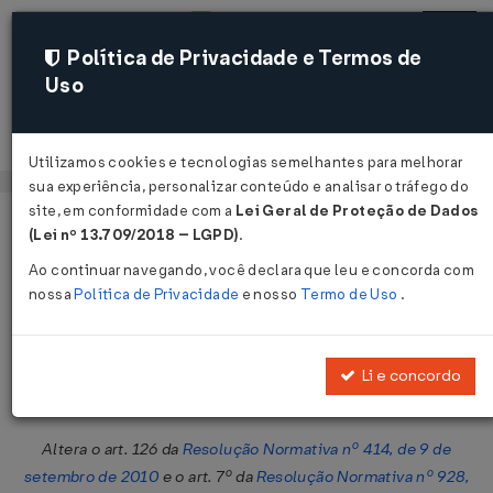
Política de Privacidade e Termos de
Uso
Acessar
Utilizamos cookies e tecnologias semelhantes para melhorar
sua experiência, personalizar conteúdo e analisar o tráfego do
site, em conformidade com a
Lei Geral de Proteção de Dados
Página Inicial
Legislações
Legislação Federal
Voltar
(Lei nº 13.709/2018 – LGPD)
.
Ao continuar navegando, você declara que leu e concorda com
Resolução Normativa ANEEL Nº
nossa
Política de Privacidade
e nosso
Termo de Uso
.
932 DE 27/04/2021
Publicado no DOU em 7 mai 2021
Li e concordo
Compartilhar:
Altera o art. 126 da
Resolução Normativa nº 414, de 9 de
setembro de 2010
e o art. 7º da
Resolução Normativa nº 928,