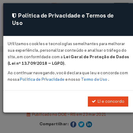
Política de Privacidade e Termos de
Uso
Acessar
Utilizamos cookies e tecnologias semelhantes para melhorar
sua experiência, personalizar conteúdo e analisar o tráfego do
site, em conformidade com a
Lei Geral de Proteção de Dados
Página Inicial
Legislações
(Lei nº 13.709/2018 – LGPD)
.
Legislação Estadual - Rio Grande do Sul
Ao continuar navegando, você declara que leu e concorda com
nossa
Política de Privacidade
e nosso
Termo de Uso
.
Voltar
Lei Nº 15603 DE 23/03/2021
Li e concordo
Publicado no DOE - RS em 23 mar 2021
Compartilhar: