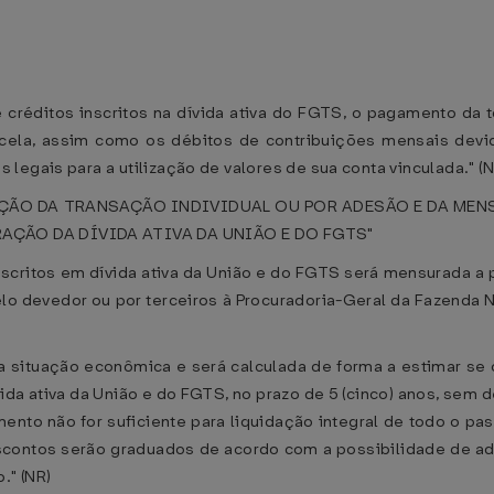
 créditos inscritos na dívida ativa do FGTS, o pagamento da 
arcela, assim como os débitos de contribuições mensais devi
legais para a utilização de valores de sua conta vinculada." (N
AÇÃO DA TRANSAÇÃO INDIVIDUAL OU POR ADESÃO E DA MEN
AÇÃO DA DÍVIDA ATIVA DA UNIÃO E DO FGTS"
scritos em dívida ativa da União e do FGTS será mensurada a p
lo devedor ou por terceiros à Procuradoria-Geral da Fazenda
 situação econômica e será calculada de forma a estimar se 
ida ativa da União e do FGTS, no prazo de 5 (cinco) anos, sem 
to não for suficiente para liquidação integral de todo o passi
scontos serão graduados de acordo com a possibilidade de a
." (NR)