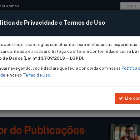
em somos
ítica de Privacidade e Termos de Uso
CONSULTORIA
SISTEMAS
COMÉRCIO EXTER
os cookies e tecnologias semelhantes para melhorar sua experiência,
zar conteúdo e analisar o tráfego do site, em conformidade com a
Lei
 de Dados (Lei nº 13.709/2018 – LGPD)
.
4/04/2021
nuar navegando, você declara que leu e concorda com nossa
Política 
ade
e nosso
Termo de Uso
.
Li e co
de abril de 2020
, para incluir normas relativas à transação da dívida