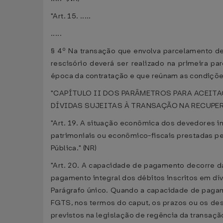
"Art. 15. .....
.....
§ 4º Na transação que envolva parcelamento de
rescisório deverá ser realizado na primeira p
época da contratação e que reúnam as condições 
"CAPÍTULO II DOS PARÂMETROS PARA ACEIT
DÍVIDAS SUJEITAS À TRANSAÇÃO NA RECUPER
"Art. 19. A situação econômica dos devedores in
patrimoniais ou econômico-fiscais prestadas pe
Pública." (NR)
"Art. 20. A capacidade de pagamento decorre da
pagamento integral dos débitos inscritos em dív
Parágrafo único. Quando a capacidade de pagamen
FGTS, nos termos do caput, os prazos ou os de
previstos na legislação de regência da transação