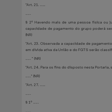
"Art. 21. .....
.....
§ 2º Havendo mais de uma pessoa física ou ju
capacidade de pagamento do grupo poderá ser 
(NR)
"Art. 23. Observada a capacidade de pagamento d
em dívida ativa da União e do FGTS serão class
..... " (NR)
"Art. 24. Para os fins do disposto nesta Portaria
....." (NR)
"Art. 27. .....
.....
§ 1º .....
.....