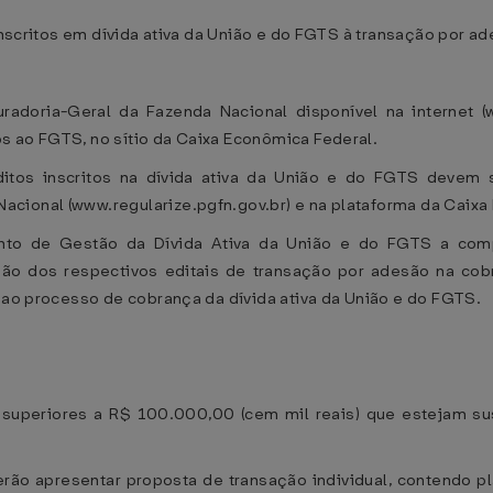
 inscritos em dívida ativa da União e do FGTS à transação por a
curadoria-Geral da Fazenda Nacional disponível na internet 
s ao FGTS, no sítio da Caixa Econômica Federal.
tos inscritos na dívida ativa da União e do FGTS devem se
cional (www.regularize.pgfn.gov.br) e na plataforma da Caixa 
unto de Gestão da Dívida Ativa da União e do FGTS a com
ção dos respectivos editais de transação por adesão na cob
o ao processo de cobrança da dívida ativa da União e do FGTS.
S, superiores a R$ 100.000,00 (cem mil reais) que estejam su
derão apresentar proposta de transação individual, contendo 