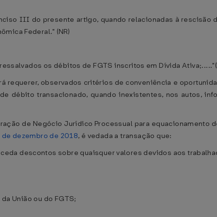
nciso III do presente artigo, quando relacionadas à rescisão d
ômica Federal." (NR)
ressalvados os débitos de FGTS inscritos em Dívida Ativa;....."
rá requerer, observados critérios de conveniência e oportuni
de débito transacionado, quando inexistentes, nos autos, inf
bração de Negócio Jurídico Processual para equacionamento de
21 de dezembro de 2018
, é vedada a transação que:
onceda descontos sobre quaisquer valores devidos aos trabalh
va da União ou do FGTS;