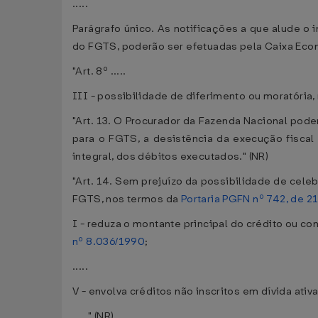
.....
Parágrafo único. As notificações a que alude o i
do FGTS, poderão ser efetuadas pela Caixa Econ
"Art. 8º .....
III - possibilidade de diferimento ou moratória, 
"Art. 13. O Procurador da Fazenda Nacional pode
para o FGTS, a desistência da execução fiscal 
integral, dos débitos executados." (NR)
"Art. 14. Sem prejuízo da possibilidade de cele
FGTS, nos termos da
Portaria PGFN nº 742, de 
I - reduza o montante principal do crédito ou c
nº 8.036/1990
;
.....
V - envolva créditos não inscritos em dívida ati
....." (NR)