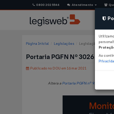
0800 202 5544
Atendimento
Qu
Pol
Utilizam
personali
Página Inicial
Legislações
Legislação Federal
Proteção
Portaria PGFN Nº 3026 DE 1
Ao conti
Privacid
Publicado no DOU em 16 mar 2021
Altera a
Portaria PGFN nº 9.917, de 14 