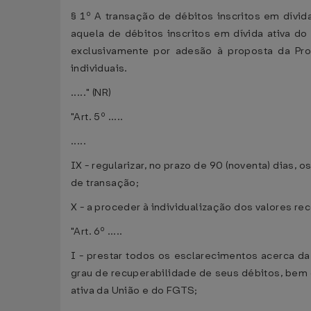
§ 1º A transação de débitos inscritos em dívida
aquela de débitos inscritos em dívida ativa do
exclusivamente por adesão à proposta da Pro
individuais.
....." (NR)
"Art. 5º .....
.....
IX - regularizar, no prazo de 90 (noventa) dias,
de transação;
X - a proceder à individualização dos valores re
"Art. 6º .....
I - prestar todos os esclarecimentos acerca d
grau de recuperabilidade de seus débitos, bem 
ativa da União e do FGTS;