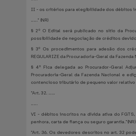
II - os critérios para elegibilidade dos débitos
....." (NR)
§ 2º O Edital será publicado no sítio da Pro
possibilidade de negociação de créditos devido
§ 3º Os procedimentos para adesão dos crédi
REGULARIZE da Procuradoria-Geral da Fazenda Na
§ 4º Fica delegada ao Procurador-Geral Adj
Procuradoria-Geral da Fazenda Nacional e edi
contencioso tributário de pequeno valor relativ
"Art. 32. .....
.....
VI - débitos inscritos na dívida ativa do FGT
penhora, carta de fiança ou seguro garantia."(NR)
"Art. 36. Os devedores descritos no art. 32 po