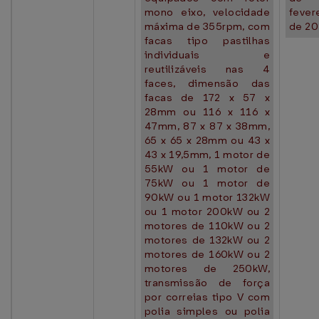
mono eixo, velocidade
fever
máxima de 355rpm, com
de 20
facas tipo pastilhas
individuais e
reutilizáveis nas 4
faces, dimensão das
facas de 172 x 57 x
28mm ou 116 x 116 x
47mm, 87 x 87 x 38mm,
65 x 65 x 28mm ou 43 x
43 x 19,5mm, 1 motor de
55kW ou 1 motor de
75kW ou 1 motor de
90kW ou 1 motor 132kW
ou 1 motor 200kW ou 2
motores de 110kW ou 2
motores de 132kW ou 2
motores de 160kW ou 2
motores de 250kW,
transmissão de força
por correias tipo V com
polia simples ou polia