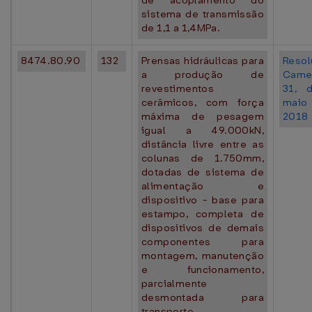
de acoplamento do
sistema de transmissão
de 1,1 a 1,4MPa.
8474.80.90
132
Prensas hidráulicas para
Resol
a produção de
Came
revestimentos
31, 
cerâmicos, com força
mai
máxima de pesagem
2018
igual a 49.000kN,
distância livre entre as
colunas de 1.750mm,
dotadas de sistema de
alimentação e
dispositivo - base para
estampo, completa de
dispositivos de demais
componentes para
montagem, manutenção
e funcionamento,
parcialmente
desmontada para
transporte.