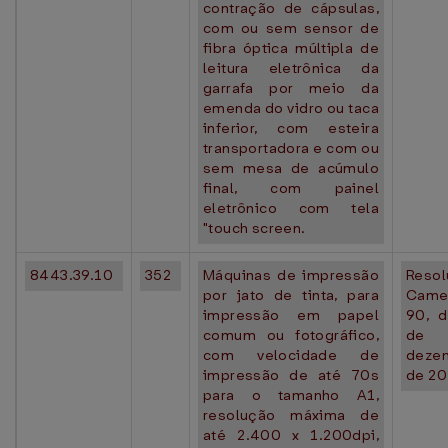
contração de cápsulas,
com ou sem sensor de
fibra óptica múltipla de
leitura eletrônica da
garrafa por meio da
emenda do vidro ou taca
inferior, com esteira
transportadora e com ou
sem mesa de acúmulo
final, com painel
eletrônico com tela
"touch screen.
8443.39.10
352
Máquinas de impressão
Resol
por jato de tinta, para
Came
impressão em papel
90, 
comum ou fotográfico,
de
com velocidade de
deze
impressão de até 70s
de 20
para o tamanho A1,
resolução máxima de
até 2.400 x 1.200dpi,