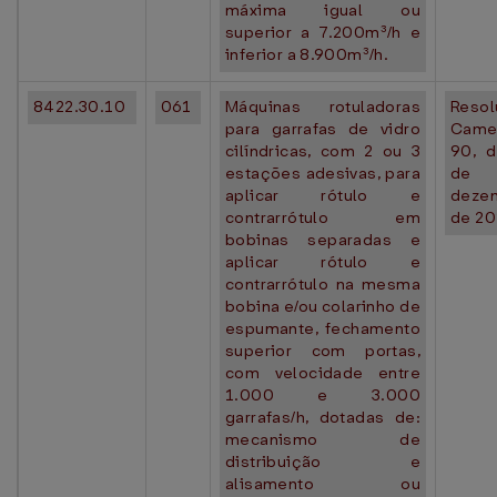
máxima igual ou
superior a 7.200m³/h e
inferior a 8.900m³/h.
8422.30.10
061
Máquinas rotuladoras
Resol
para garrafas de vidro
Came
cilíndricas, com 2 ou 3
90, 
estações adesivas, para
de
aplicar rótulo e
deze
contrarrótulo em
de 20
bobinas separadas e
aplicar rótulo e
contrarrótulo na mesma
bobina e/ou colarinho de
espumante, fechamento
superior com portas,
com velocidade entre
1.000 e 3.000
garrafas/h, dotadas de:
mecanismo de
distribuição e
alisamento ou