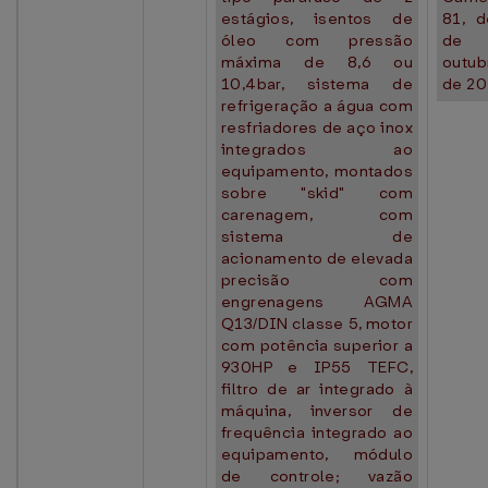
estágios, isentos de
81, 
óleo com pressão
de
máxima de 8,6 ou
outub
10,4bar, sistema de
de 20
refrigeração a água com
resfriadores de aço inox
integrados ao
equipamento, montados
sobre "skid" com
carenagem, com
sistema de
acionamento de elevada
precisão com
engrenagens AGMA
Q13/DIN classe 5, motor
com potência superior a
930HP e IP55 TEFC,
filtro de ar integrado à
máquina, inversor de
frequência integrado ao
equipamento, módulo
de controle; vazão