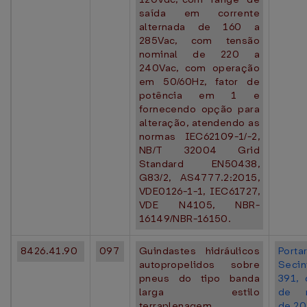
saída em corrente
alternada de 160 a
285Vac, com tensão
nominal de 220 a
240Vac, com operação
em 50/60Hz, fator de
potência em 1 e
fornecendo opção para
alteração, atendendo as
normas IEC62109-1/-2,
NB/T 32004 Grid
Standard EN50438,
G83/2, AS4777.2:2015,
VDE0126-1-1, IEC61727,
VDE N4105, NBR-
16149/NBR-16150.
8426.41.90
097
Guindastes hidráulicos
Portar
autopropelidos sobre
Seci
pneus do tipo banda
391,
larga estilo
de 
terraplenagem,
de 20