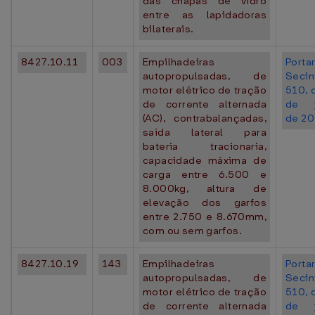
das chapas de vidro
entre as lapidadoras
bilaterais.
8427.10.11
003
Empilhadeiras
Portar
autopropulsadas, de
Seci
motor elétrico de tração
510, 
de corrente alternada
de j
(AC), contrabalançadas,
de 20
saída lateral para
bateria tracionaria,
capacidade máxima de
carga entre 6.500 e
8.000kg, altura de
elevação dos garfos
entre 2.750 e 8.670mm,
com ou sem garfos.
8427.10.19
143
Empilhadeiras
Portar
autopropulsadas, de
Seci
motor elétrico de tração
510, 
de corrente alternada
de j