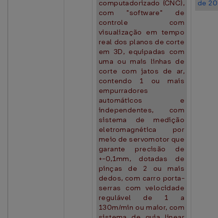
computadorizado (CNC),
de 20
com "software" de
controle com
visualização em tempo
real dos planos de corte
em 3D, equipadas com
uma ou mais linhas de
corte com jatos de ar,
contendo 1 ou mais
empurradores
automáticos e
independentes, com
sistema de medição
eletromagnética por
meio de servomotor que
garante precisão de
+-0,1mm, dotadas de
pinças de 2 ou mais
dedos, com carro porta-
serras com velocidade
regulável de 1 a
130m/min ou maior, com
sistema de guia linear