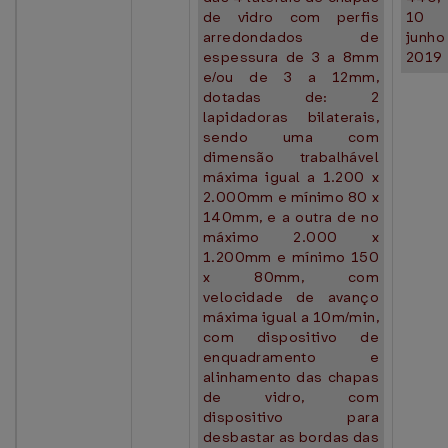
de vidro com perfis
10
arredondados de
junh
espessura de 3 a 8mm
2019
e/ou de 3 a 12mm,
dotadas de: 2
lapidadoras bilaterais,
sendo uma com
dimensão trabalhável
máxima igual a 1.200 x
2.000mm e mínimo 80 x
140mm, e a outra de no
máximo 2.000 x
1.200mm e mínimo 150
x 80mm, com
velocidade de avanço
máxima igual a 10m/min,
com dispositivo de
enquadramento e
alinhamento das chapas
de vidro, com
dispositivo para
desbastar as bordas das