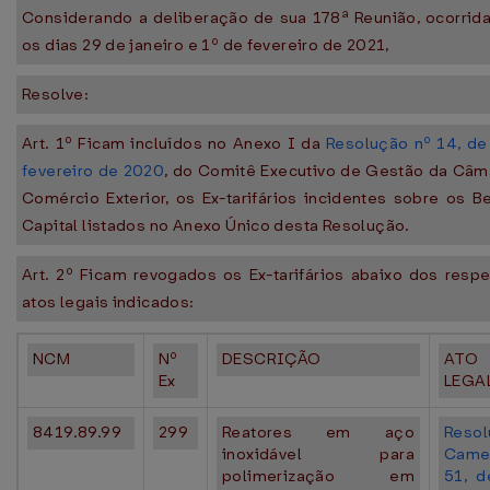
Considerando a deliberação de sua 178ª Reunião, ocorrida
os dias 29 de janeiro e 1º de fevereiro de 2021,
Resolve:
Art. 1º Ficam incluídos no Anexo I da
Resolução nº 14, de
fevereiro de 2020
, do Comitê Executivo de Gestão da Câm
Comércio Exterior, os Ex-tarifários incidentes sobre os B
Capital listados no Anexo Único desta Resolução.
Art. 2º Ficam revogados os Ex-tarifários abaixo dos respe
atos legais indicados:
NCM
Nº
DESCRIÇÃO
ATO
Ex
LEGA
8419.89.99
299
Reatores em aço
Resol
inoxidável para
Came
polimerização em
51, 