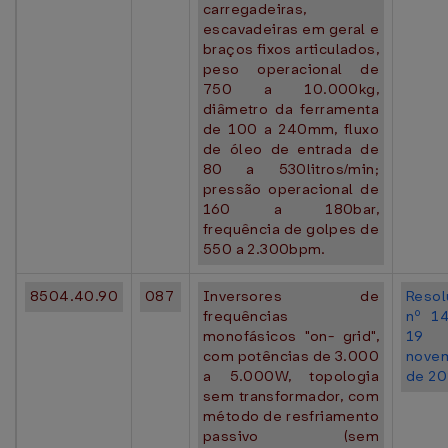
carregadeiras,
escavadeiras em geral e
braços fixos articulados,
peso operacional de
750 a 10.000kg,
diâmetro da ferramenta
de 100 a 240mm, fluxo
de óleo de entrada de
80 a 530litros/min;
pressão operacional de
160 a 180bar,
frequência de golpes de
550 a 2.300bpm.
8504.40.90
087
Inversores de
Resol
frequências
nº 1
monofásicos "on- grid",
19
com potências de 3.000
nove
a 5.000W, topologia
de 20
sem transformador, com
método de resfriamento
passivo (sem