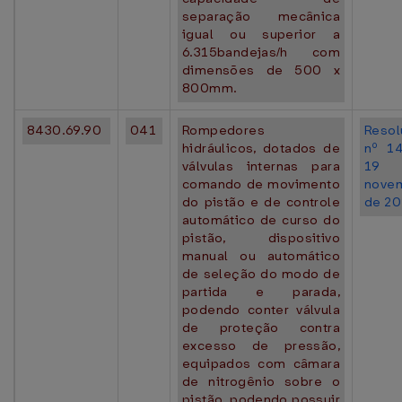
separação mecânica
igual ou superior a
6.315bandejas/h com
dimensões de 500 x
800mm.
8430.69.90
041
Rompedores
Resol
hidráulicos, dotados de
nº 1
válvulas internas para
19
comando de movimento
nove
do pistão e de controle
de 20
automático de curso do
pistão, dispositivo
manual ou automático
de seleção do modo de
partida e parada,
podendo conter válvula
de proteção contra
excesso de pressão,
equipados com câmara
de nitrogênio sobre o
pistão, podendo possuir