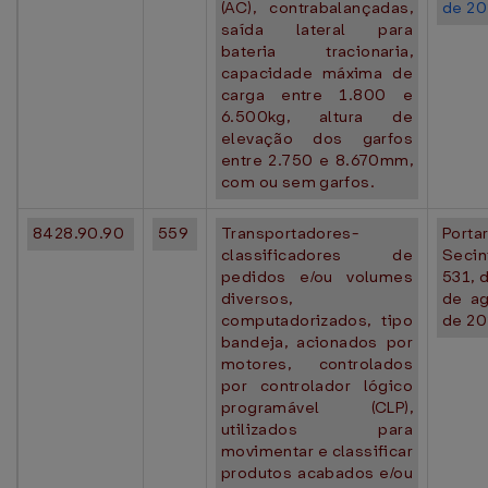
(AC), contrabalançadas,
de 20
saída lateral para
bateria tracionaria,
capacidade máxima de
carga entre 1.800 e
6.500kg, altura de
elevação dos garfos
entre 2.750 e 8.670mm,
com ou sem garfos.
8428.90.90
559
Transportadores-
Portar
classificadores de
Seci
pedidos e/ou volumes
531, 
diversos,
de a
computadorizados, tipo
de 20
bandeja, acionados por
motores, controlados
por controlador lógico
programável (CLP),
utilizados para
movimentar e classificar
produtos acabados e/ou