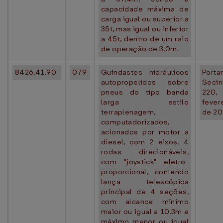
capacidade máxima de
carga igual ou superior a
35t, mas igual ou inferior
a 45t, dentro de um raio
de operação de 3,0m.
8426.41.90
079
Guindastes hidráulicos
Portar
autopropelidos sobre
Seci
pneus do tipo banda
220
larga estilo
fever
terraplenagem,
de 20
computadorizados,
acionados por motor a
diesel, com 2 eixos, 4
rodas direcionáveis,
com "joystick" eletro-
proporcional, contendo
lança telescópica
principal de 4 seções,
com alcance mínimo
maior ou igual a 10,3m e
máximo menor ou igual