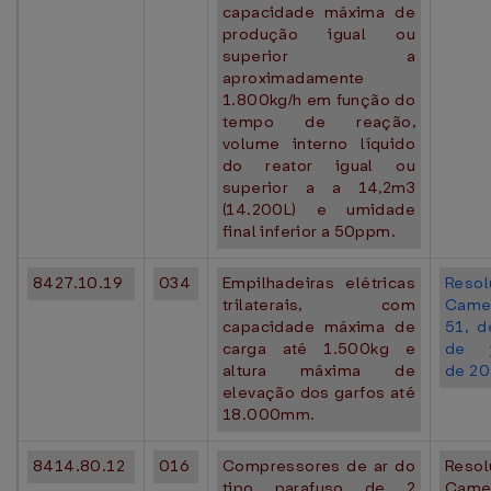
capacidade máxima de
produção igual ou
superior a
aproximadamente
1.800kg/h em função do
tempo de reação,
volume interno líquido
do reator igual ou
superior a a 14,2m3
(14.200L) e umidade
final inferior a 50ppm.
8427.10.19
034
Empilhadeiras elétricas
Resol
trilaterais, com
Came
capacidade máxima de
51, 
carga até 1.500kg e
de j
altura máxima de
de 20
elevação dos garfos até
18.000mm.
8414.80.12
016
Compressores de ar do
Resol
tipo parafuso de 2
Came