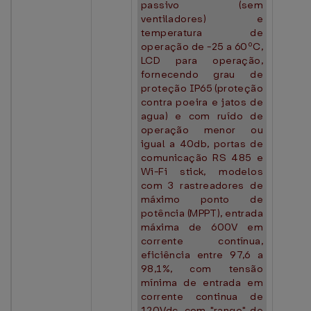
passivo (sem
ventiladores) e
temperatura de
operação de -25 a 60ºC,
LCD para operação,
fornecendo grau de
proteção IP65 (proteção
contra poeira e jatos de
agua) e com ruído de
operação menor ou
igual a 40db, portas de
comunicação RS 485 e
Wi-Fi stick, modelos
com 3 rastreadores de
máximo ponto de
potência (MPPT), entrada
máxima de 600V em
corrente contínua,
eficiência entre 97,6 a
98,1%, com tensão
mínima de entrada em
corrente continua de
120Vdc, com "range" de