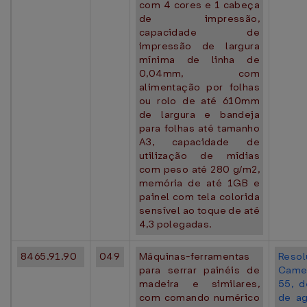
com 4 cores e 1 cabeça
de impressão,
capacidade de
impressão de largura
mínima de linha de
0,04mm, com
alimentação por folhas
ou rolo de até 610mm
de largura e bandeja
para folhas até tamanho
A3, capacidade de
utilização de mídias
com peso até 280 g/m2,
memória de até 1GB e
painel com tela colorida
sensível ao toque de até
4,3 polegadas.
8465.91.90
049
Máquinas-ferramentas
Resol
para serrar painéis de
Came
madeira e similares,
55, 
com comando numérico
de a