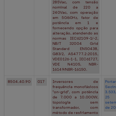
285Vac, com tensão
nominal de 220 a
240Vac, com operação
em 50/60Hz, fator de
potência em 1 e
fornecendo opção para
alteração, atendendo as
normas IEC62109-1/-2,
NB/T 32004 Grid
Standard EN50438,
G83/2, AS4777.2:2015,
VDE0126-1-1, IEC61727,
VDE N4105, NBR-
16149/NBR-16150.
8504.40.90
017
Inversores de
Portar
frequência monofásicos
Seci
"on-grid", com potência
3.53
de 7.000 a 10.000W,
25
topologia sem
sete
transformador, com
de 20
método de resfriamento