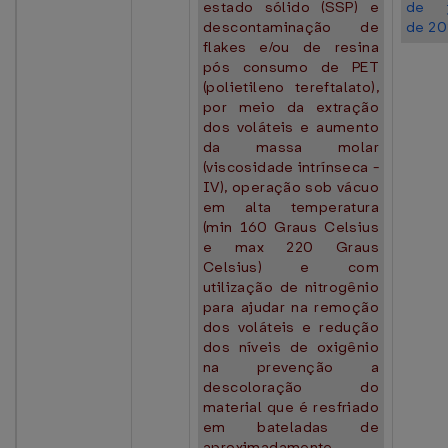
estado sólido (SSP) e
de j
descontaminação de
de 20
flakes e/ou de resina
pós consumo de PET
(polietileno tereftalato),
por meio da extração
dos voláteis e aumento
da massa molar
(viscosidade intrínseca -
IV), operação sob vácuo
em alta temperatura
(min 160 Graus Celsius
e max 220 Graus
Celsius) e com
utilização de nitrogênio
para ajudar na remoção
dos voláteis e redução
dos níveis de oxigênio
na prevenção a
descoloração do
material que é resfriado
em bateladas de
aproximadamente