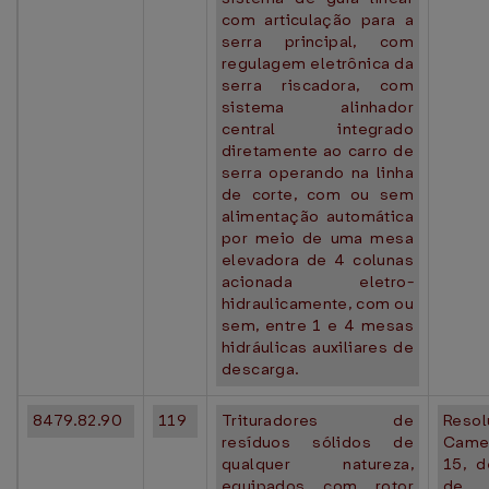
com articulação para a
serra principal, com
regulagem eletrônica da
serra riscadora, com
sistema alinhador
central integrado
diretamente ao carro de
serra operando na linha
de corte, com ou sem
alimentação automática
por meio de uma mesa
elevadora de 4 colunas
acionada eletro-
hidraulicamente, com ou
sem, entre 1 e 4 mesas
hidráulicas auxiliares de
descarga.
8479.82.90
119
Trituradores de
Resol
resíduos sólidos de
Came
qualquer natureza,
15, 
equipados com rotor
de