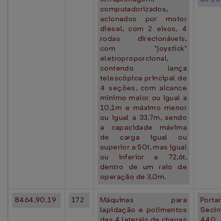
computadorizados,
acionados por motor
diesel, com 2 eixos, 4
rodas direcionáveis,
com "joystick"
eletroproporcional,
contendo lança
telescópica principal de
4 seções, com alcance
mínimo maior ou igual a
10,1m e máximo menor
ou igual a 33,7m, sendo
a capacidade máxima
de carga igual ou
superior a 50t, mas igual
ou inferior a 72,6t,
dentro de um raio de
operação de 3,0m.
8464.90.19
172
Máquinas para
Portar
lapidação e polimentos
Seci
das 4 laterais de chapas
440