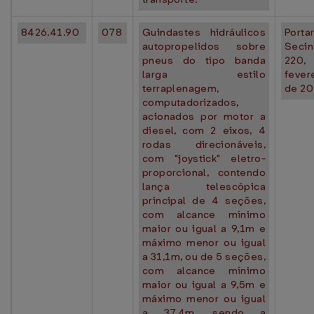
8426.41.90
078
Guindastes hidráulicos
Portar
autopropelidos sobre
Seci
pneus do tipo banda
220
larga estilo
fever
terraplenagem,
de 20
computadorizados,
acionados por motor a
diesel, com 2 eixos, 4
rodas direcionáveis,
com "joystick" eletro-
proporcional, contendo
lança telescópica
principal de 4 seções,
com alcance mínimo
maior ou igual a 9,1m e
máximo menor ou igual
a 31,1m, ou de 5 seções,
com alcance mínimo
maior ou igual a 9,5m e
máximo menor ou igual
a 37,4m, sendo a