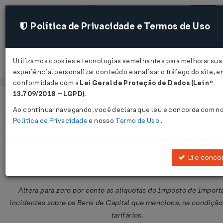
Política de Privacidade e Termos de Uso
Utilizamos cookies e tecnologias semelhantes para melhorar sua
Acessar
experiência, personalizar conteúdo e analisar o tráfego do site, e
conformidade com a
Lei Geral de Proteção de Dados (Lei nº
13.709/2018 – LGPD)
.
Página Inicial
Legislações
Legislação Federal
Ao continuar navegando, você declara que leu e concorda com n
Política de Privacidade
e nosso
Termo de Uso
.
Resolução GECEX Nº 155 DE 11/02/
Publicado no DOU em 17 fev 2021
Li e conco
Compartilhar:
Altera para zero por cento as alíquotas do Imposto de Impor
incidentes sobre os Bens de Capital que menciona, na condição
tarifários.