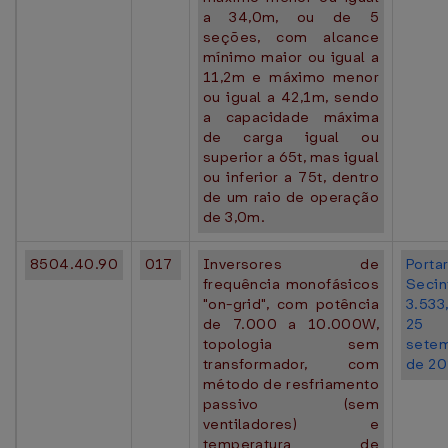
a 34,0m, ou de 5
seções, com alcance
mínimo maior ou igual a
11,2m e máximo menor
ou igual a 42,1m, sendo
a capacidade máxima
de carga igual ou
superior a 65t, mas igual
ou inferior a 75t, dentro
de um raio de operação
de 3,0m.
8504.40.90
017
Inversores de
Portar
frequência monofásicos
Seci
"on-grid", com potência
3.53
de 7.000 a 10.000W,
25
topologia sem
sete
transformador, com
de 20
método de resfriamento
passivo (sem
ventiladores) e
temperatura de