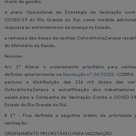
níveis de gestão;
o plano Operacional de Estratégia de Vacinação cont
COVID-19 do Rio Grande do Sul, como medida adiciona
resposta ao enfrentamento da doença no Estado;
a remessa das doses de vacinas Oxford/AstraZeneca receb
do Ministério da Saúde.
Resolve:
Art. 1º Alterar o ordenamento prioritário para vacina
definido anteriormente na
Resolução nº 007/2021
-CIB/RS,
pactuou a distribuição das 116 mil doses das vac
Oxford/AstraZeneca a estratificação dos trabalhadore
saúde para a Campanha de Vacinação Contra a COVID-1
Estado do Rio Grande do Sul.
§ 1ª - Fica definida a seguinte ordem de prioridade 
vacinação:
ORDENAMENTO PRIORITÁRIO PARA VACINAÇÃO