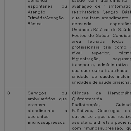
demanda
saúde com atendimento 
espontânea ou
avaliação de " sintomáti
Atenção
respiratórios ",enção Bás
Primária/Atenção
que realizem atendimento
Básica
demanda espontâne
Unidades Básicas de Saúd
Postos de Saúde. Conside
área fechada todos 
profissionais, tais como,
nível superior, técnic
higienização, seguranç
transporte, administrativo
qualquer outro trabalhador
unidade de saúde, inclui
unidades de saúde prisional
8
Serviços ou
Clínicas de Hemodiális
ambulatórios que
Quimioterapia 
prestam
Radioterapia, Cuidad
atendimento a
Paliativos, Oncologia, en
pacientes
outros serviços que reali
imunossupressos
assistência direta a pacien
com imunossupressão, qu