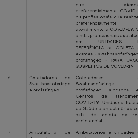
que atenda
preferencialmente COVID
ou profissionais que reali
preferencialmente
atendimento a COVID-19. 
ainda, profissionais que at
em UNIDADES 
REFERÊNCIA ou COLETA 
exames - swabnasofarínge
orofaríngeo - PARA CAS
SUSPEITOS DE COVID-19.
6
Coletadores de
Coletadores 
Swa bnasofaringe
Swabnasofaringe
e orofaríngeo
orofaríngeo alocados 
Centros de atendimen
COVID-19, Unidades Bási
de Saúde e ambulatórios 
sala de coleta da re
assistencial.
7
Ambulatório de
Ambulatórios e unidades