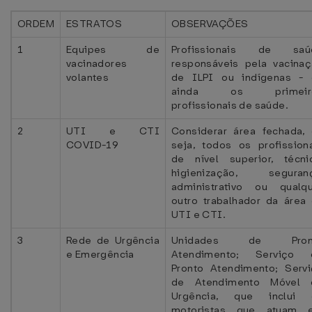
ORDEM
ESTRATOS
OBSERVAÇÕES
1
Equipes de
Profissionais de saú
vacinadores
responsáveis pela vacina
volantes
de ILPI ou indígenas - 
ainda os primeir
profissionais de saúde.
2
UTI e CTI
Considerar área fechada,
COVID-19
seja, todos os profission
de nível superior, técni
higienização, seguranç
administrativo ou qualq
outro trabalhador da área
UTI e CTI.
3
Rede de Urgência
Unidades de Pron
e Emergência
Atendimento; Serviço 
Pronto Atendimento; Serv
de Atendimento Móvel 
Urgência, que inclui 
motoristas que atuam 