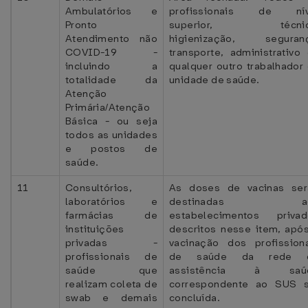
Ambulatórios e
profissionais de nív
Pronto
superior, técnic
Atendimento não
higienização, seguranç
COVID-19 -
transporte, administrativo
incluindo a
qualquer outro trabalhador
totalidade da
unidade de saúde.
Atenção
Primária/Atenção
Básica - ou seja
todos as unidades
e postos de
saúde.
11
Consultórios,
As doses de vacinas ser
laboratórios e
destinadas a
farmácias de
estabelecimentos privad
instituições
descritos nesse item, apó
privadas -
vacinação dos profission
profissionais de
de saúde da rede 
saúde que
assistência à saú
realizam coleta de
correspondente ao SUS s
swab e demais
concluída.