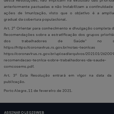
desta Resoluções, não implicam na exclusão das priorid
anteriormente pactuadas e não inviabilizam a continuidade
ações de imunização, visto que o objetivo é a ampli
gradual da cobertura populacional.
Art. 2º Orientar para conhecimento e divulgação completa d
Recomendações sobre a estratificação dos grupos prioritá
dos trabalhadores de Saúde" no si
https://https://coronavirus.rs.gov.br/notas-tecnic
https://coronavirus.rs.gov.br/upload/arquivos/202101/26200
recomendacao-tecnica-sobre-trabalhadores-da-saude-
comcosems.pdf.
Art. 3º Esta Resolução entrará em vigor na data da
publicação.
Porto Alegre, 11 de fevereiro de 2021.
ASSINAR O LEGISWEB