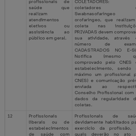
profissionais de
COLETADORES: 
saúde que
coletadores 
realizam
Swabnasofaríngeo
atendimentos
orofaríngeo, que realiza
eletivos ou
coleta nas instituiçõ
assistência ao
PRIVADAS devem comprova
público em geral.
sua atividade, através 
número de exam
CADASTRADOS NO E-S
Notifica (mesmo q
comprovado pelo CNES 
estabelecimento, sendo 
máximo um profissional 
CNES) e comunicação pré
enviada ao respecti
Conselho Profissional com
dados da regularidade d
coletas.
12
Profissionais
Profissionais de saú
liberais ou de
devidamente habilitados p
estabelecimentos
exercício da profissão,
de saúde com
quais deverão no ato 