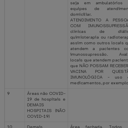
seja em ambulatórios 
equipes de atendimen
domiciliar.
ATENDIMENTO A PESSO
COM IMUNOSSUPRESSÃ
clínicas de diális
quimioterapia ou radiotera
assim como outros locais 
atendem a pacientes c
imunossupressão. Avali
locais que atendem pacien
que NÃO POSSAM RECEBER
VACINA POR QUEST
IMUNOLÓGICA - uso 
medicamentos, por exemplo
9
Áreas não COVID-
19 de hospitais e
DEMAIS
HOSPITAIS (NÃO
COVID-19)
10
Demais
Área fechada. Todos 