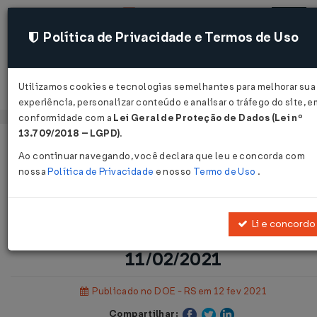
Política de Privacidade e Termos de Uso
Utilizamos cookies e tecnologias semelhantes para melhorar sua
Acessar
experiência, personalizar conteúdo e analisar o tráfego do site, e
conformidade com a
Lei Geral de Proteção de Dados (Lei nº
13.709/2018 – LGPD)
.
Página Inicial
Legislações
Ao continuar navegando, você declara que leu e concorda com
Legislação Estadual - Rio Grande do Sul
nossa
Política de Privacidade
e nosso
Termo de Uso
.
Vo
Li e concordo
Resolução CIB/RS Nº 25 DE
11/02/2021
Publicado no DOE - RS em 12 fev 2021
Compartilhar: