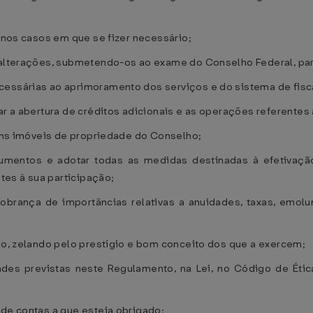
l nos casos em que se fizer necessário;
s alterações, submetendo-os ao exame do Conselho Federal, par
essárias ao aprimoramento dos serviços e do sistema de fisca
zar a abertura de créditos adicionais e as operações referentes
bens imóveis de propriedade do Conselho;
lumentos e adotar todas as medidas destinadas à efetivaç
es à sua participação;
 cobrança de importâncias relativas a anuidades, taxas, emo
são, zelando pelo prestígio e bom conceito dos que a exercem;
lidades previstas neste Regulamento, na Lei, no Código de É
 de contas a que esteja obrigado;