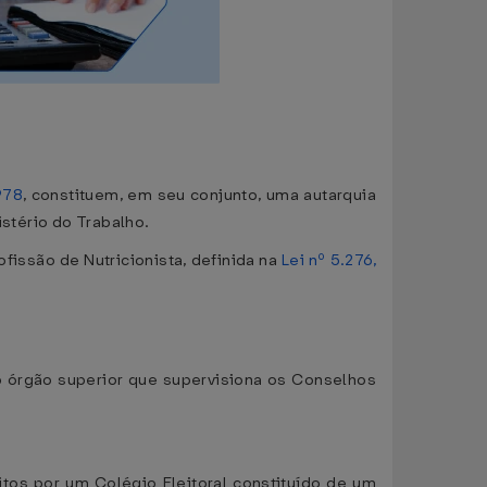
978
, constituem, em seu conjunto, uma autarquia
istério do Trabalho.
rofissão de Nutricionista, definida na
Lei nº 5.276,
 o órgão superior que supervisiona os Conselhos
tos por um Colégio Eleitoral constituído de um