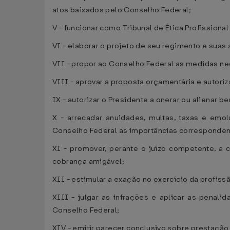
atos baixados pelo Conselho Federal;
V - funcionar como Tribunal de Ética Profissiona
VI - elaborar o projeto de seu regimento e sua
VII - propor ao Conselho Federal as medidas nec
VIII - aprovar a proposta orçamentária e autori
IX - autorizar o Presidente a onerar ou alienar 
X - arrecadar anuidades, multas, taxas e emo
Conselho Federal as importâncias correspondent
XI - promover, perante o juízo competente, a
cobrança amigável;
XII - estimular a exação no exercício da profis
XIII - julgar as infrações e aplicar as pena
Conselho Federal;
XIV - emitir parecer conclusivo sobre prestação