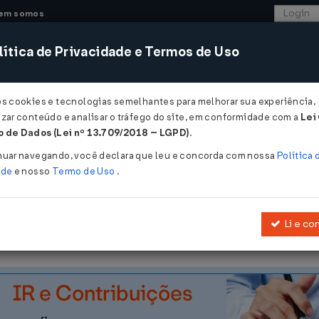
em somos
ítica de Privacidade e Termos de Uso
CONSULTORIA
SISTEMAS
COMÉRCIO EXTER
os cookies e tecnologias semelhantes para melhorar sua experiência,
zar conteúdo e analisar o tráfego do site, em conformidade com a
Lei
 de Dados (Lei nº 13.709/2018 – LGPD)
.
1980
nuar navegando, você declara que leu e concorda com nossa
Política 
ade
e nosso
Termo de Uso
.
Li e co
978
, que cria os Conselhos Federal e Regionais de Nutricionistas, r