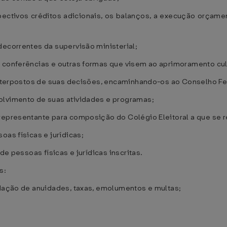
ectivos créditos adicionais, os balanços, a execução orçament
decorrentes da supervisão ministerial;
 conferências e outras formas que visem ao aprimoramento cultu
 interpostos de suas decisões, encaminhando-os ao Conselho Fe
olvimento de suas atividades e programas;
representante para composição do Colégio Eleitoral a que se re
oas físicas e jurídicas;
de pessoas físicas e jurídicas inscritas.
s:
adação de anuidades, taxas, emolumentos e multas;