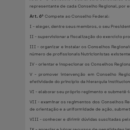
representante de cada Conselho Regional, por 
Art. 6º
Compete ao Conselho Federal:
I - eleger, dentre seus membros, o seu President
II - supervisionar a fiscalização do exercício pro
III - organizar e instalar os Conselhos Regiona
número de profissionais Nutricionistas existent
IV - orientar e inspecionar os Conselhos Region
V - promover intervenção em Conselho Region
efetividade do princípio da hierarquia institucion
VI - elaborar seu próprio regimento e submetê-l
VII - examinar os regimentos dos Conselhos Reg
de orientação e a uniformidade de ação, submet
VIII - conhecer e dirimir dúvidas suscitadas pe
IX - apreciar e julgar recursos de penalidades 