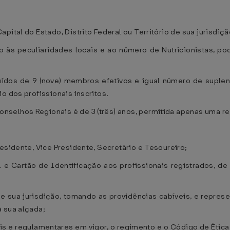
ital do Estado, Distrito Federal ou Território de sua jurisdiçã
o às peculiaridades locais e ao número de Nutricionistas, po
ídos de 9 (nove) membros efetivos e igual número de suplente
o dos profissionais inscritos.
selhos Regionais é de 3 (três) anos, permitida apenas uma re
esidente, Vice Presidente, Secretário e Tesoureiro;
al e Cartão de Identificação aos profissionais registrados, 
ea de sua jurisdição, tomando as providências cabíveis, e repr
 sua alçada;
ais e regulamentares em vigor, o regimento e o Código de Éti