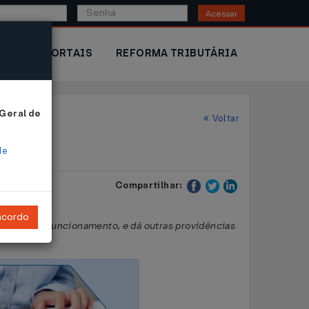
Acessar
IOR
PORTAIS
REFORMA TRIBUTÁRIA
 Geral de
Voltar
de
Compartilhar:
ncordo
egula o seu funcionamento, e dá outras providências