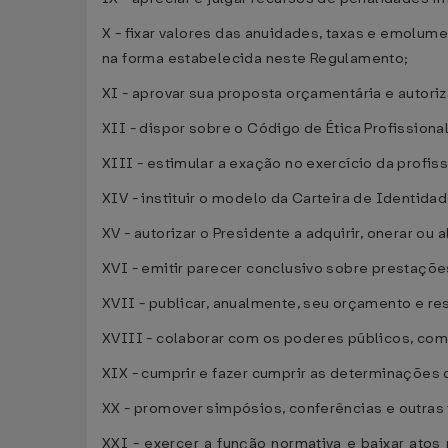
X - fixar valores das anuidades, taxas e emolum
na forma estabelecida neste Regulamento;
XI - aprovar sua proposta orçamentária e autori
XII - dispor sobre o Código de Ética Profissiona
XIII - estimular a exação no exercício da profi
XIV - instituir o modelo da Carteira de Identida
XV - autorizar o Presidente a adquirir, onerar ou 
XVI - emitir parecer conclusivo sobre prestaçõe
XVII - publicar, anualmente, seu orçamento e re
XVIII - colaborar com os poderes públicos, co
XIX - cumprir e fazer cumprir as determinações 
XX - promover simpósios, conferências e outras 
XXI - exercer a função normativa e baixar ato