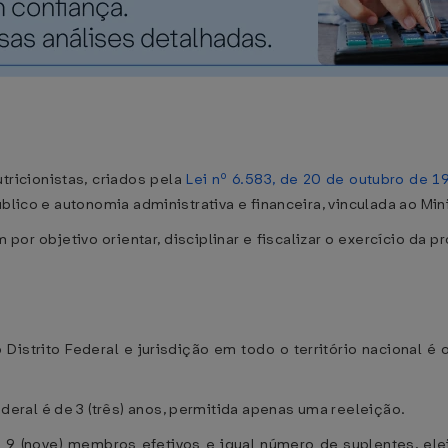
ricionistas, criados pela
Lei nº 6.583, de 20 de outubro de 1
blico e autonomia administrativa e financeira, vinculada ao Min
m por objetivo orientar, disciplinar e fiscalizar o exercício da p
Distrito Federal e jurisdição em todo o território nacional é
al é de 3 (três) anos, permitida apenas uma reeleição.
 9 (nove) membros efetivos e igual número de suplentes, elei