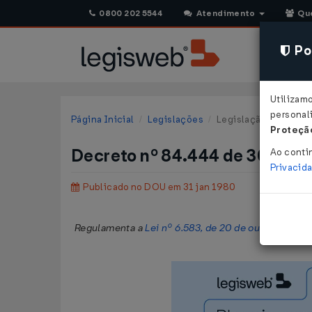
0800 202 5544
Atendimento
Qu
Pol
Utilizam
personali
Página Inicial
Legislações
Legislação Federal
Proteção
Decreto nº 84.444 de 30/01/
Ao conti
Privacid
Publicado no DOU em 31 jan 1980
Regulamenta a
Lei nº 6.583, de 20 de outubro de 1