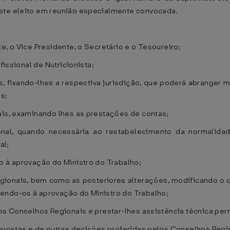
este eleito em reunião especialmente convocada.
e, o Vice Presidente, o Secretário e o Tesoureiro;
fissional de Nutricionista;
is, fixando-lhes a respectiva jurisdição, que poderá abranger m
es;
ais, examinando lhes as prestações de contas;
al, quando necessária ao restabelecimento da normalidade 
al;
o à aprovação do Ministro do Trabalho;
ionais, bem como as posteriores alterações, modificando o q
endo-os à aprovação do Ministro do Trabalho;
los Conselhos Regionais e prestar-lhes assistência técnica pe
impostas e de outras decisões proferidas pelos Conselhos Regi