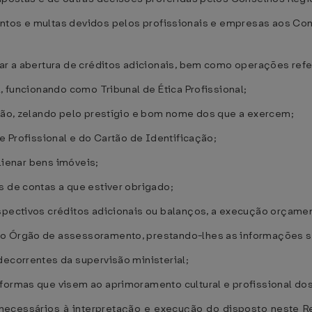
entos e multas devidos pelos profissionais e empresas aos Co
zar a abertura de créditos adicionais, bem como operações ref
l, funcionando como Tribunal de Ética Profissional;
ssão, zelando pelo prestígio e bom nome dos que a exercem;
de Profissional e do Cartão de Identificação;
alienar bens imóveis;
s de contas a que estiver obrigado;
spectivos créditos adicionais ou balanços, a execução orçament
mo Órgão de assessoramento, prestando-lhes as informações so
decorrentes da supervisão ministerial;
formas que visem ao aprimoramento cultural e profissional dos
s necessários à interpretação e execução do disposto neste 