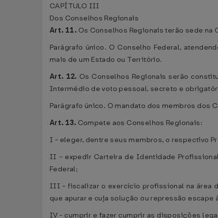
CAPÍTULO III
Dos Conselhos Regionais
Art. 11.
Os Conselhos Regionais terão sede na Cap
Parágrafo único. O Conselho Federal, atendend
mais de um Estado ou Território.
Art. 12.
Os Conselhos Regionais serão constitu
Intermédio de voto pessoal, secreto e obrigatóri
Parágrafo único. O mandato dos membros dos Con
Art. 13.
Compete aos Conselhos Regionais:
I - eleger, dentre seus membros, o respectivo Pr
II - expedir Carteira de Identidade Profission
Federal;
III - fiscalizar o exercício profissional na ár
que apurar e cuja solução ou repressão escape à
IV - cumprir e fazer cumprir as disposições leg