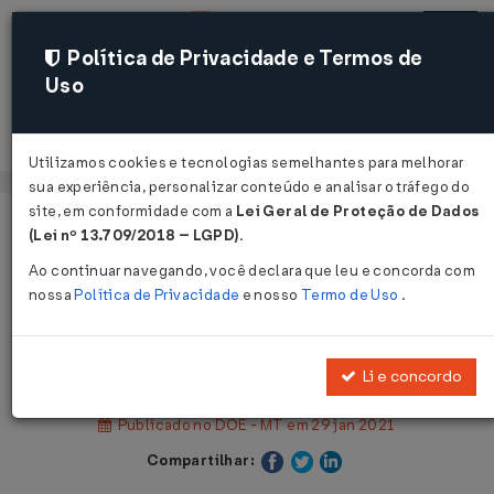
Política de Privacidade e Termos de
Uso
Acessar
Utilizamos cookies e tecnologias semelhantes para melhorar
sua experiência, personalizar conteúdo e analisar o tráfego do
site, em conformidade com a
Lei Geral de Proteção de Dados
Página Inicial
Legislações
(Lei nº 13.709/2018 – LGPD)
.
Legislação Estadual - Mato Grosso
Ao continuar navegando, você declara que leu e concorda com
nossa
Política de Privacidade
e nosso
Termo de Uso
.
Voltar
Lei Nº 11306 DE 29/01/2021
Li e concordo
Publicado no DOE - MT em 29 jan 2021
Compartilhar: