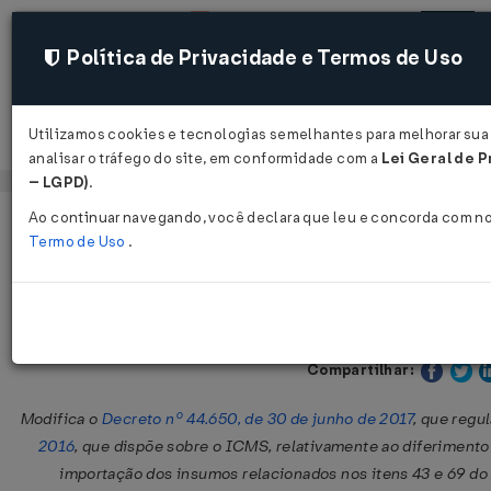
Política de Privacidade e Termos de Uso
Utilizamos cookies e tecnologias semelhantes para melhorar sua
Acessar
analisar o tráfego do site, em conformidade com a
Lei Geral de P
– LGPD)
.
Ao continuar navegando, você declara que leu e concorda com n
Página Inicial
Legislações
Legislação Estadual - Pernambuc
Termo de Uso
.
Decreto Nº 50091 DE 28/01/2021
Publicado no DOE - PE em 29 
Compartilhar:
Modifica o
Decreto nº 44.650, de 30 de junho de 2017
, que regu
2016
, que dispõe sobre o ICMS, relativamente ao diferiment
importação dos insumos relacionados nos itens 43 e 69 d