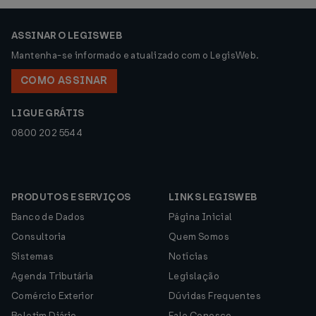
ASSINAR O LEGISWEB
Mantenha-se informado e atualizado com o LegisWeb.
COMO ASSINAR
LIGUE GRÁTIS
0800 202 5544
PRODUTOS E SERVIÇOS
LINKS LEGISWEB
Banco de Dados
Página Inicial
Consultoria
Quem Somos
Sistemas
Notícias
Agenda Tributária
Legislação
Comércio Exterior
Dúvidas Frequentes
Boletim Diário
Fale Conosco