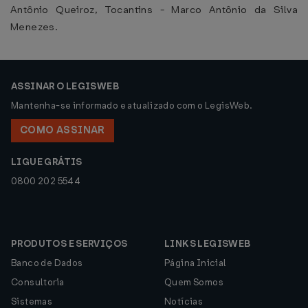
Antônio Queiroz, Tocantins - Marco Antônio da Silva
Menezes.
ASSINAR O LEGISWEB
Mantenha-se informado e atualizado com o LegisWeb.
COMO ASSINAR
LIGUE GRÁTIS
0800 202 5544
PRODUTOS E SERVIÇOS
LINKS LEGISWEB
Banco de Dados
Página Inicial
Consultoria
Quem Somos
Sistemas
Notícias