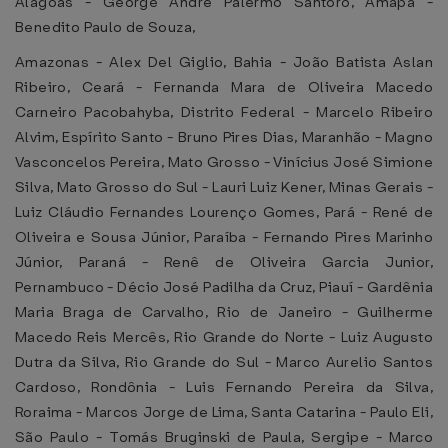
Alagoas - George André Palermo Santoro, Amapá -
Benedito Paulo de Souza,
Amazonas - Alex Del Giglio, Bahia - João Batista Aslan
Ribeiro, Ceará - Fernanda Mara de Oliveira Macedo
Carneiro Pacobahyba, Distrito Federal - Marcelo Ribeiro
Alvim, Espírito Santo - Bruno Pires Dias, Maranhão - Magno
Vasconcelos Pereira, Mato Grosso - Vinícius José Simione
Silva, Mato Grosso do Sul - Lauri Luiz Kener, Minas Gerais -
Luiz Cláudio Fernandes Lourenço Gomes, Pará - René de
Oliveira e Sousa Júnior, Paraíba - Fernando Pires Marinho
Júnior, Paraná - Renê de Oliveira Garcia Junior,
Pernambuco - Décio José Padilha da Cruz, Piauí - Gardênia
Maria Braga de Carvalho, Rio de Janeiro - Guilherme
Macedo Reis Mercês, Rio Grande do Norte - Luiz Augusto
Dutra da Silva, Rio Grande do Sul - Marco Aurelio Santos
Cardoso, Rondônia - Luis Fernando Pereira da Silva,
Roraima - Marcos Jorge de Lima, Santa Catarina - Paulo Eli,
São Paulo - Tomás Bruginski de Paula, Sergipe - Marco