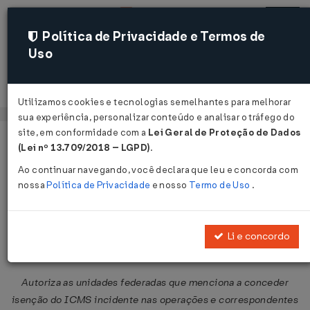
Política de Privacidade e Termos de
Uso
Acessar
Utilizamos cookies e tecnologias semelhantes para melhorar
sua experiência, personalizar conteúdo e analisar o tráfego do
site, em conformidade com a
Lei Geral de Proteção de Dados
Página Inicial
Legislações
Legislação Federal
Voltar
(Lei nº 13.709/2018 – LGPD)
.
Ao continuar navegando, você declara que leu e concorda com
Convênio ICMS Nº 2 DE
nossa
Política de Privacidade
e nosso
Termo de Uso
.
21/01/2021
Publicado no DOU em 22 jan 2021
Li e concordo
Compartilhar:
Autoriza as unidades federadas que menciona a conceder
isenção do ICMS incidente nas operações e correspondentes