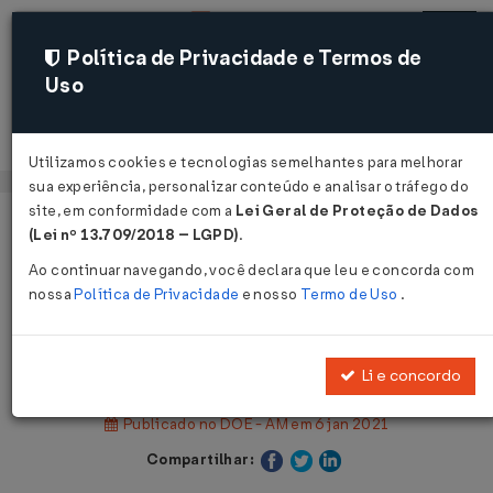
Política de Privacidade e Termos de
Uso
Acessar
Utilizamos cookies e tecnologias semelhantes para melhorar
sua experiência, personalizar conteúdo e analisar o tráfego do
site, em conformidade com a
Lei Geral de Proteção de Dados
Página Inicial
Legislações
(Lei nº 13.709/2018 – LGPD)
.
Legislação Estadual - Amazonas
Ao continuar navegando, você declara que leu e concorda com
nossa
Política de Privacidade
e nosso
Termo de Uso
.
Voltar
Decreto Nº 43272 DE 06/01/2021
Li e concordo
Publicado no DOE - AM em 6 jan 2021
Compartilhar: