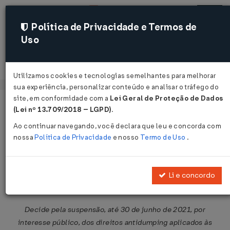
Política de Privacidade e Termos de
Uso
Acessar
Utilizamos cookies e tecnologias semelhantes para melhorar
sua experiência, personalizar conteúdo e analisar o tráfego do
site, em conformidade com a
Lei Geral de Proteção de Dados
Página Inicial
Legislações
Legislação Federal
Voltar
(Lei nº 13.709/2018 – LGPD)
.
Ao continuar navegando, você declara que leu e concorda com
Resolução GECEX Nº 145 DE
nossa
Política de Privacidade
e nosso
Termo de Uso
.
06/01/2021
Publicado no DOU em 7 jan 2021
Li e concordo
Compartilhar:
Decide pela suspensão, até 30 de junho de 2021, por
interesse público, dos direitos antidumping aplicados às