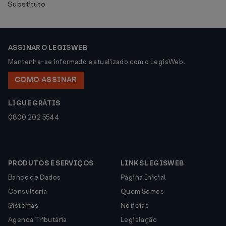
Substituto
ASSINAR O LEGISWEB
Mantenha-se informado e atualizado com o LegisWeb.
COMO ASSINAR
LIGUE GRÁTIS
0800 202 5544
PRODUTOS E SERVIÇOS
LINKS LEGISWEB
Banco de Dados
Página Inicial
Consultoria
Quem Somos
Sistemas
Notícias
Agenda Tributária
Legislação