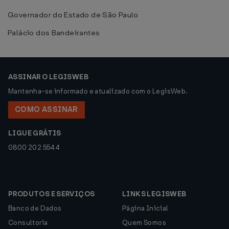
Governador do Estado de São Paulo
Palácio dos Bandeirantes
ASSINAR O LEGISWEB
Mantenha-se informado e atualizado com o LegisWeb.
COMO ASSINAR
LIGUE GRÁTIS
0800 202 5544
PRODUTOS E SERVIÇOS
LINKS LEGISWEB
Banco de Dados
Página Inicial
Consultoria
Quem Somos