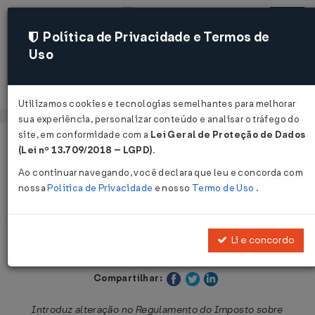
Política de Privacidade e Termos de
Uso
Acessar
Utilizamos cookies e tecnologias semelhantes para melhorar
sua experiência, personalizar conteúdo e analisar o tráfego do
site, em conformidade com a
Lei Geral de Proteção de Dados
Página Inicial
Legislações
Legislação Estadual - São Paulo
(Lei nº 13.709/2018 – LGPD)
.
Ao continuar navegando, você declara que leu e concorda com
Voltar
nossa
Política de Privacidade
e nosso
Termo de Uso
.
Decreto Nº 65453 DE 30/12/2020
Li e concordo
Publicado no DOE - SP em 31 dez 2020
Compartilhar:
Introduz alteração no Regulamento do Imposto sobre