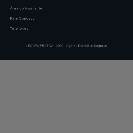
Área do Assinante
Fale Conosco
Telefones
LEGISWEB LTDA - 2026 - Agilize Decisões Seguras