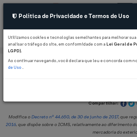
Política de Privacidade e Termos de Uso
Utilizamos cookies e tecnologias semelhantes para melhorar sua
Acessar
analisar o tráfego do site, em conformidade com a
Lei Geral de P
LGPD)
.
Ao continuar navegando, você declara que leu e concorda com n
Página Inicial
Legislações
Legislação Estadual - Pernambuc
de Uso
.
Decreto Nº 50039 DE 30/12/2020
Publicado no DOE - PE em 3
Compartilhar:
Modifica o
Decreto nº 44.650, de 30 de junho de 2017
, que re
2016
, que dispõe sobre o ICMS, relativamente ao diferimento 
mercadoria do exterio