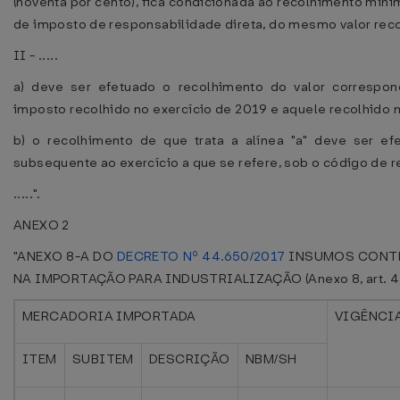
(noventa por cento), fica condicionada ao recolhimento mínim
de imposto de responsabilidade direta, do mesmo valor recol
II - .....
a) deve ser efetuado o recolhimento do valor correspo
imposto recolhido no exercício de 2019 e aquele recolhido n
b) o recolhimento de que trata a alínea "a" deve ser ef
subsequente ao exercício a que se refere, sob o código de re
.....".
ANEXO 2
"ANEXO 8-A DO
DECRETO Nº 44.650/2017
INSUMOS CONTE
NA IMPORTAÇÃO PARA INDUSTRIALIZAÇÃO (Anexo 8, art. 4
MERCADORIA IMPORTADA
VIGÊNCI
ITEM
SUBITEM
DESCRIÇÃO
NBM/SH