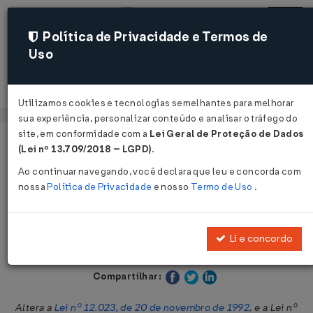
Política de Privacidade e Termos de
Uso
Acessar
Utilizamos cookies e tecnologias semelhantes para melhorar
sua experiência, personalizar conteúdo e analisar o tráfego do
site, em conformidade com a
Lei Geral de Proteção de Dados
Página Inicial
Legislações
Legislação Estadual - Ceará
(Lei nº 13.709/2018 – LGPD)
.
Ao continuar navegando, você declara que leu e concorda com
Voltar
nossa
Política de Privacidade
e nosso
Termo de Uso
.
Lei Nº 17362 DE 21/12/2020
Li e concordo
Publicado no DOE - CE em 21 dez 2020
Compartilhar:
Altera a
Lei nº 12.023, de 20 de novembro de 1992
, e a Lei nº