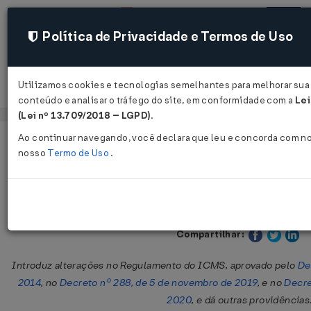
Política de Privacidade e Termos de Uso
Utilizamos cookies e tecnologias semelhantes para melhorar sua 
Acessar
conteúdo e analisar o tráfego do site, em conformidade com a
Lei
(Lei nº 13.709/2018 – LGPD)
.
Ao continuar navegando, você declara que leu e concorda com n
Página Inicial
Legislações
Legislação Estadual - Mato Gross
nosso
Termo de Uso
.
Decreto Nº 762 DE 18/12/2020
Publicado no DOE - MT em 18 dez
Compartilhar:
Introduz alterações no Regulamento do ICMS, aprovado pelo
De
2014
, no
Decreto nº 288, de 5 de novembro de 2019
, e no
Decre
2020
, e dá outras providências