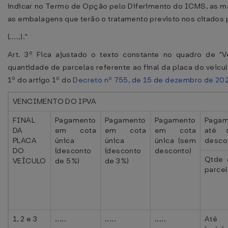
indicar no Termo de Opção pelo Diferimento do ICMS, as ma
as embalagens que terão o tratamento previsto nos citados 
(.....)."
Art. 3º Fica ajustado o texto constante no quadro de "V
quantidade de parcelas referente ao final da placa do veículo
1º do artigo 1º do
Decreto nº 755, de 15 de dezembro de 20
VENCIMENTO DO IPVA
FINAL
Pagamento
Pagamento
Pagamento
Pagam
DA
em cota
em cota
em cota
até 
PLACA
única
única
única (sem
desco
DO
(desconto
(desconto
desconto)
Qtde 
VEÍCULO
de 5%)
de 3%)
parce
1, 2 e 3
.....
.....
.....
Até