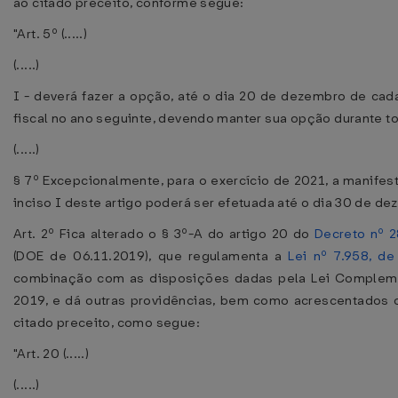
ao citado preceito, conforme segue:
"Art. 5º (.....)
(.....)
I - deverá fazer a opção, até o dia 20 de dezembro de cada
fiscal no ano seguinte, devendo manter sua opção durante t
(.....)
§ 7º Excepcionalmente, para o exercício de 2021, a manifes
inciso I deste artigo poderá ser efetuada até o dia 30 de d
Art. 2º Fica alterado o § 3º-A do artigo 20 do
Decreto nº 
(DOE de 06.11.2019), que regulamenta a
Lei nº 7.958, d
combinação com as disposições dadas pela Lei Complemen
2019, e dá outras providências, bem como acrescentados os
citado preceito, como segue:
"Art. 20 (.....)
(.....)