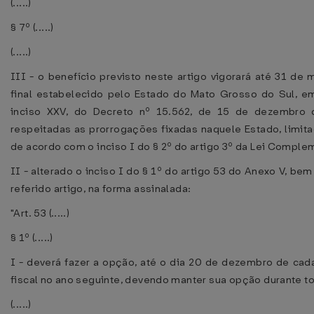
(.....)
§ 7º (.....)
(.....)
III - o benefício previsto neste artigo vigorará até 31 d
final estabelecido pelo Estado do Mato Grosso do Sul, e
inciso XXV, do Decreto nº 15.562, de 15 de dezembro 
respeitadas as prorrogações fixadas naquele Estado, limit
de acordo com o inciso I do § 2º do artigo 3º da Lei Complem
II - alterado o inciso I do § 1º do artigo 53 do Anexo V, b
referido artigo, na forma assinalada:
"Art. 53 (.....)
§ 1º (.....)
I - deverá fazer a opção, até o dia 20 de dezembro de cada
fiscal no ano seguinte, devendo manter sua opção durante t
(.....)