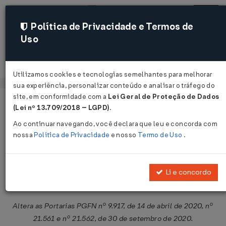
Política de Privacidade e Termos de
Uso
Acessar
Utilizamos cookies e tecnologias semelhantes para melhorar
sua experiência, personalizar conteúdo e analisar o tráfego do
site, em conformidade com a
Lei Geral de Proteção de Dados
Página Inicial
Legislações
Legislação Federal
Voltar
(Lei nº 13.709/2018 – LGPD)
.
Ao continuar navegando, você declara que leu e concorda com
Portaria PGFN Nº 25165 DE
nossa
Política de Privacidade
e nosso
Termo de Uso
.
17/12/2020
Publicado no DOU em 18 dez 2020
Li e concordo
Compartilhar:
Altera as Portarias PGFN nº 9.917, de 14 de abril de 2020, nº
21.561 e nº 21.562, de 30 de setembro de 2020.