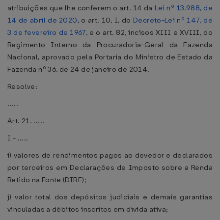
atribuições que lhe conferem o art. 14 da
Lei nº 13.988, de
14 de abril de 2020
, o art. 10, I, do
Decreto-Lei nº 147, de
3 de fevereiro de 1967
, e o art. 82, incisos XIII e XVIII, do
Regimento Interno da Procuradoria-Geral da Fazenda
Nacional, aprovado pela Portaria do Ministro de Estado da
Fazenda nº 36, de 24 de janeiro de 2014,
Resolve:
.....
Art. 21. .....
I - .....
i) valores de rendimentos pagos ao devedor e declarados
por terceiros em Declarações de Imposto sobre a Renda
Retido na Fonte (DIRF);
j) valor total dos depósitos judiciais e demais garantias
vinculadas a débitos inscritos em dívida ativa;