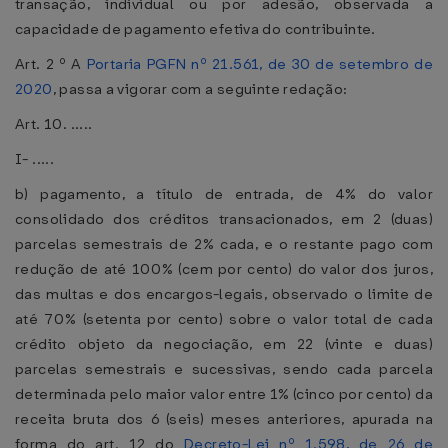
transação, individual ou por adesão, observada a
capacidade de pagamento efetiva do contribuinte.
Art. 2 º A
Portaria PGFN nº 21.561, de 30 de setembro de
2020
, passa a vigorar com a seguinte redação:
Art. 10. .....
I- .....
b) pagamento, a título de entrada, de 4% do valor
consolidado dos créditos transacionados, em 2 (duas)
parcelas semestrais de 2% cada, e o restante pago com
redução de até 100% (cem por cento) do valor dos juros,
das multas e dos encargos-legais, observado o limite de
até 70% (setenta por cento) sobre o valor total de cada
crédito objeto da negociação, em 22 (vinte e duas)
parcelas semestrais e sucessivas, sendo cada parcela
determinada pelo maior valor entre 1% (cinco por cento) da
receita bruta dos 6 (seis) meses anteriores, apurada na
forma do art. 12 do
Decreto-Lei nº 1.598, de 26 de