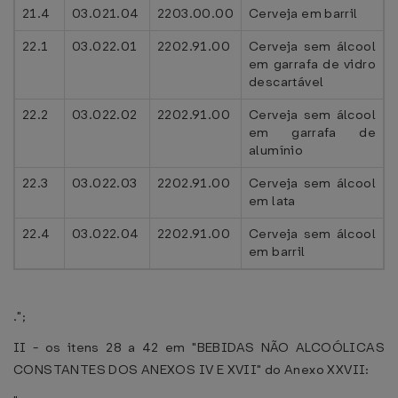
21.4
03.021.04
2203.00.00
Cerveja em barril
22.1
03.022.01
2202.91.00
Cerveja sem álcool
em garrafa de vidro
descartável
22.2
03.022.02
2202.91.00
Cerveja sem álcool
em garrafa de
alumínio
22.3
03.022.03
2202.91.00
Cerveja sem álcool
em lata
22.4
03.022.04
2202.91.00
Cerveja sem álcool
em barril
.";
II - os itens 28 a 42 em "BEBIDAS NÃO ALCOÓLICAS
CONSTANTES DOS ANEXOS IV E XVII" do Anexo XXVII: