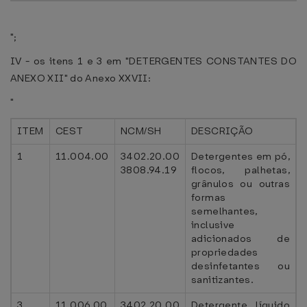
";
IV - os itens 1 e 3 em "DETERGENTES CONSTANTES DO
ANEXO XII" do Anexo XXVII:
"
ITEM
CEST
NCM/SH
DESCRIÇÃO
1
11.004.00
3402.20.00
Detergentes em pó,
3808.94.19
flocos, palhetas,
grânulos ou outras
formas
semelhantes,
inclusive
adicionados de
propriedades
desinfetantes ou
sanitizantes.
3
11.006.00
3402.20.00
Detergente líquido