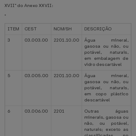
XVII" do Anexo XXVII:
"
ITEM
CEST
NCM/SH
DESCRIÇÃO
3
03.003.00
2201.10.00
Água mineral,
gasosa ou não, ou
potável, naturais,
em embalagem de
vidro descartável
5
03.005.00
2201.10.00
Água mineral,
gasosa ou não, ou
potável, naturais,
em copo plástico
descartável
6
03.006.00
2201
Outras águas
minerais, gasosa ou
não, ou potável,
naturais; exceto as
classificadas no