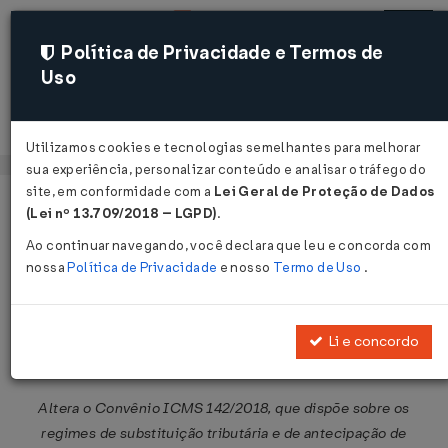
Política de Privacidade e Termos de
Uso
Acessar
Utilizamos cookies e tecnologias semelhantes para melhorar
sua experiência, personalizar conteúdo e analisar o tráfego do
site, em conformidade com a
Lei Geral de Proteção de Dados
Página Inicial
Legislações
Legislação Federal
Voltar
(Lei nº 13.709/2018 – LGPD)
.
Ao continuar navegando, você declara que leu e concorda com
Convênio ICMS Nº 150 DE
nossa
Política de Privacidade
e nosso
Termo de Uso
.
09/12/2020
Publicado no DOU em 11 dez 2020
Li e concordo
Compartilhar:
Altera o Convênio ICMS 142/2018, que dispõe sobre os
regimes de substituição tributária e de antecipação de