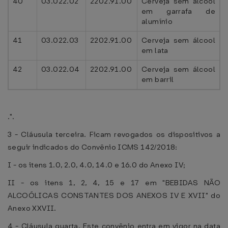
40
03.022.02
2202.91.00
Cerveja sem álcool
em garrafa de
alumínio
41
03.022.03
2202.91.00
Cerveja sem álcool
em lata
42
03.022.04
2202.91.00
Cerveja sem álcool
em barril
.".
3 - Cláusula terceira. Ficam revogados os dispositivos a
seguir indicados do Convênio ICMS 142/2018:
I - os itens 1.0, 2.0, 4.0, 14.0 e 16.0 do Anexo IV;
II - os itens 1, 2, 4, 15 e 17 em "BEBIDAS NÃO
ALCOÓLICAS CONSTANTES DOS ANEXOS IV E XVII" do
Anexo XXVII.
4 - Cláusula quarta. Este convênio entra em vigor na data