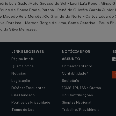
rio Luiz Gallo, Mato Grosso do Sul - Lauri Luiz Kener, Minas
- Bruno de Sousa Frade, Paraná - Renê de Oliveira Garcia Junior,
me Macedo Reis Mercês, Rio Grande do Norte - Carlos Eduardo 
va, Roraima - Marcos Jorge de Lima, Santa Catarina - Paulo Eli
io da Silva Menezes.
LINKS LEGISWEB
NOTÍCIAS POR
S
Página Inicial
ASSUNTO
Quem Somos
Comércio Exterior
Notícias
Contabilidade /
Legislação
Societário
Dúvidas Frequentes
ICMS, IPI, ISS e Outros
Fale Conosco
IR / Contribuições
Política de Privacidade
Simples Nacional
Termo de Uso
Trabalho / Previdência