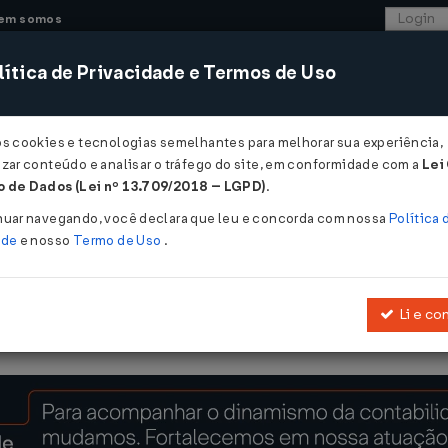
em somos
ítica de Privacidade e Termos de Uso
CONSULTORIA
SISTEMAS
COMÉRCIO EXTER
os cookies e tecnologias semelhantes para melhorar sua experiência,
zar conteúdo e analisar o tráfego do site, em conformidade com a
Lei
 de Dados (Lei nº 13.709/2018 – LGPD)
.
/12/2020
nuar navegando, você declara que leu e concorda com nossa
Política 
ade
e nosso
Termo de Uso
.
Li e co
ona a reduzir a base de cálculo do ICMS nas saídas interestaduais 