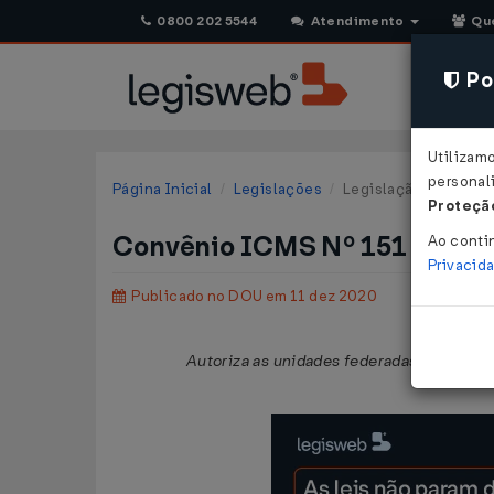
0800 202 5544
Atendimento
Qu
Pol
Utilizam
personali
Página Inicial
Legislações
Legislação Federal
Proteção
Convênio ICMS Nº 151 DE 09
Ao conti
Privacid
Publicado no DOU em 11 dez 2020
Autoriza as unidades federadas que menci