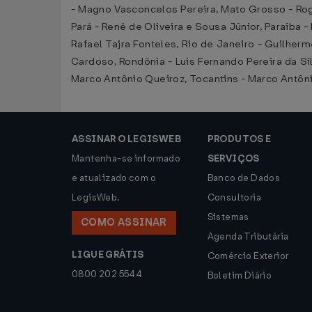
- Magno Vasconcelos Pereira, Mato Grosso - Rogé
Pará - René de Oliveira e Sousa Júnior, Paraíba 
Rafael Tajra Fonteles, Rio de Janeiro - Guilher
Cardoso, Rondônia - Luis Fernando Pereira da Sil
Marco Antônio Queiroz, Tocantins - Marco Antôn
ASSINAR O LEGISWEB
PRODUTOS E
Mantenha-se informado
SERVIÇOS
e atualizado com o
Banco de Dados
LegisWeb.
Consultoria
Sistemas
COMO ASSINAR
Agenda Tributária
LIGUE GRÁTIS
Comércio Exterior
0800 202 5544
Boletim Diário