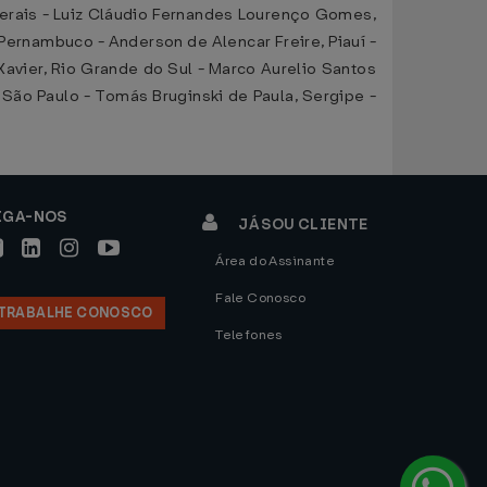
 Gerais - Luiz Cláudio Fernandes Lourenço Gomes,
 Pernambuco - Anderson de Alencar Freire, Piauí -
Xavier, Rio Grande do Sul - Marco Aurelio Santos
, São Paulo - Tomás Bruginski de Paula, Sergipe -
IGA-NOS
JÁ SOU CLIENTE
Área do Assinante
Fale Conosco
TRABALHE CONOSCO
Telefones