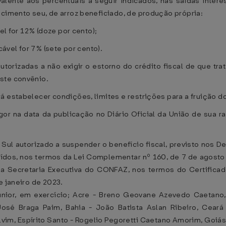
ivalente aos percentuais a seguir indicados, nas saídas int
ecimento seu, de arroz beneficiado, de produção própria:
el for 12% (doze por cento);
cável for 7% (sete por cento).
torizadas a não exigir o estorno do crédito fiscal de que trat
este convênio.
 estabelecer condições, limites e restrições para a fruição do
igor na data da publicação no Diário Oficial da União de sua ra
 Sul autorizado a suspender o benefício fiscal, previsto nos D
tuídos, nos termos da Lei Complementar nº 160, de 7 de agosto
na Secretaria Executiva do CONFAZ, nos termos do Certificad
e janeiro de 2023.
ior, em exercício; Acre - Breno Geovane Azevedo Caetano,
osé Braga Paim, Bahia - João Batista Aslan Ribeiro, Ceará
Alvim, Espírito Santo - Rogelio Pegoretti Caetano Amorim, Goiá