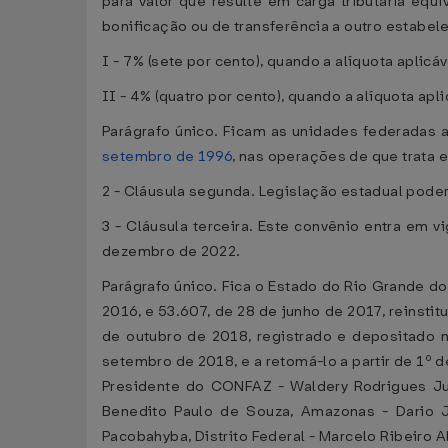
para valor que resulte em carga tributária equ
bonificação ou de transferência a outro estabel
I - 7% (sete por cento), quando a alíquota aplicáv
II - 4% (quatro por cento), quando a alíquota apli
Parágrafo único. Ficam as unidades federadas au
setembro de 1996
, nas operações de que trata 
2 - Cláusula segunda. Legislação estadual poderá
3 - Cláusula terceira. Este convênio entra em v
dezembro de 2022.
Parágrafo único. Fica o Estado do Rio Grande do
2016, e 53.607, de 28 de junho de 2017, reinsti
de outubro de 2018, registrado e depositado 
setembro de 2018, e a retomá-lo a partir de 1º d
Presidente do CONFAZ - Waldery Rodrigues Jun
Benedito Paulo de Souza, Amazonas - Dario J
Pacobahyba, Distrito Federal - Marcelo Ribeiro 