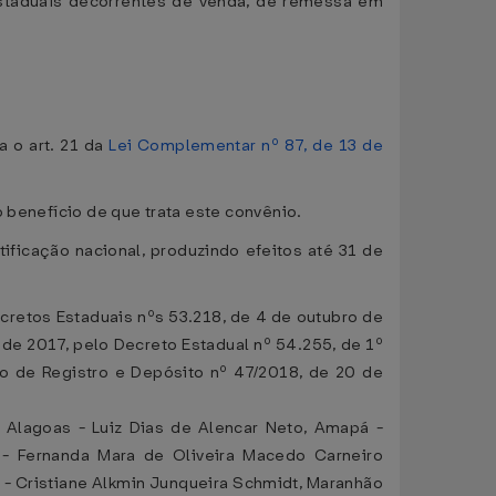
erestaduais decorrentes de venda, de remessa em
a o art. 21 da
Lei Complementar nº 87, de 13 de
 benefício de que trata este convênio.
tificação nacional, produzindo efeitos até 31 de
ecretos Estaduais nºs 53.218, de 4 de outubro de
 de 2017, pelo Decreto Estadual nº 54.255, de 1º
o de Registro e Depósito nº 47/2018, de 20 de
 Alagoas - Luiz Dias de Alencar Neto, Amapá -
 - Fernanda Mara de Oliveira Macedo Carneiro
s - Cristiane Alkmin Junqueira Schmidt, Maranhão