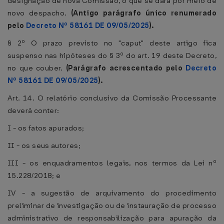
designação de nova Comissão, o que se dará por meio de
novo despacho.
(Antigo parágrafo único renumerado
pelo
Decreto Nº 58161 DE 09/05/2025
).
§ 2º O prazo previsto no "caput" deste artigo fica
suspenso nas hipóteses do § 3º do art. 19 deste Decreto,
no que couber.
(Parágrafo acrescentado pelo
Decreto
Nº 58161 DE 09/05/2025
).
Art. 14. O relatório conclusivo da Comissão Processante
deverá conter:
I - os fatos apurados;
II - os seus autores;
III - os enquadramentos legais, nos termos da Lei nº
15.228/2018; e
IV - a sugestão de arquivamento do procedimento
preliminar de investigação ou de instauração de processo
administrativo de responsabilização para apuração da