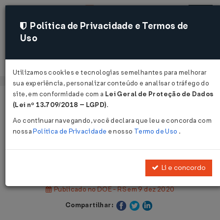
Política de Privacidade e Termos de
Uso
Acessar
Utilizamos cookies e tecnologias semelhantes para melhorar
sua experiência, personalizar conteúdo e analisar o tráfego do
site, em conformidade com a
Lei Geral de Proteção de Dados
Página Inicial
Legislações
(Lei nº 13.709/2018 – LGPD)
.
Legislação Estadual - Rio Grande do Sul
Ao continuar navegando, você declara que leu e concorda com
nossa
Política de Privacidade
e nosso
Termo de Uso
.
Voltar
Decreto Nº 55631 DE 09/12/2020
Li e concordo
Publicado no DOE - RS em 9 dez 2020
Compartilhar: