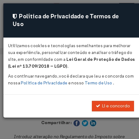
Política de Privacidade e Termos de
Uso
Acessar
Utilizamos cookies e tecnologias semelhantes para melhorar
sua experiência, personalizar conteúdo e analisar o tráfego do
site, em conformidade com a
Lei Geral de Proteção de Dados
Página Inicial
Legislações
Legislação Estadual - Paraná
(Lei nº 13.709/2018 – LGPD)
.
Ao continuar navegando, você declara que leu e concorda com
Voltar
nossa
Política de Privacidade
e nosso
Termo de Uso
.
Decreto Nº 6301 DE 04/12/2020
Li e concordo
Publicado no DOE - PR em 4 dez 2020
Compartilhar:
Introduz alteração no Regulamento do Imposto sobre