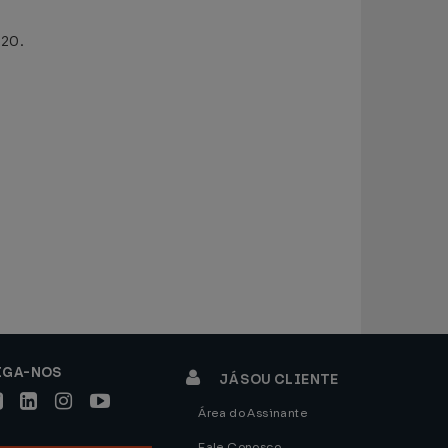
020.
IGA-NOS
JÁ SOU CLIENTE
Área do Assinante
Fale Conosco