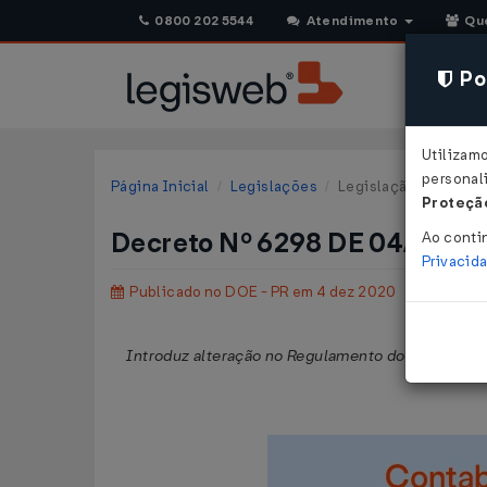
0800 202 5544
Atendimento
Qu
Pol
Utilizam
personali
Página Inicial
Legislações
Legislação Estadual 
Proteção
Decreto Nº 6298 DE 04/12/2
Ao conti
Privacid
Publicado no DOE - PR em 4 dez 2020
Introduz alteração no Regulamento do Imposto so