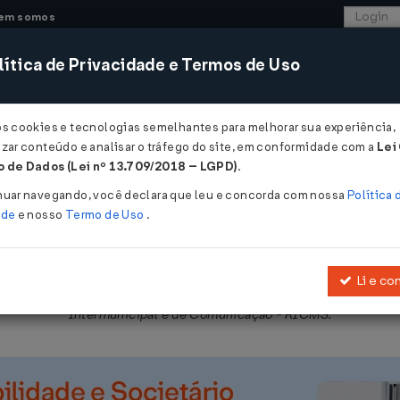
em somos
ítica de Privacidade e Termos de Uso
CONSULTORIA
SISTEMAS
COMÉRCIO EXTER
os cookies e tecnologias semelhantes para melhorar sua experiência,
zar conteúdo e analisar o tráfego do site, em conformidade com a
Lei
- Paraná
 de Dados (Lei nº 13.709/2018 – LGPD)
.
020
nuar navegando, você declara que leu e concorda com nossa
Política 
ade
e nosso
Termo de Uso
.
Li e co
bre Operações Relativas à Circulação de Mercadorias e sobre Pres
Intermunicipal e de Comunicação - RICMS.