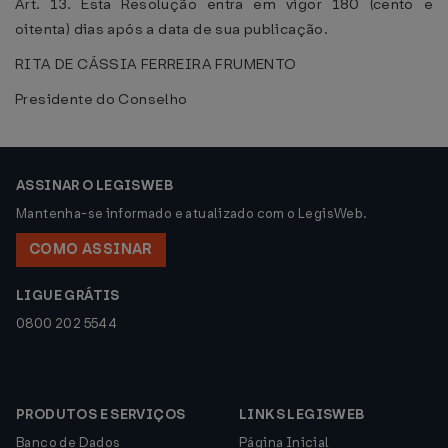
Art. 13. Esta Resolução entra em vigor 180 (cento e
oitenta) dias após a data de sua publicação.
RITA DE CÁSSIA FERREIRA FRUMENTO
Presidente do Conselho
ASSINAR O LEGISWEB
Mantenha-se informado e atualizado com o LegisWeb.
COMO ASSINAR
LIGUE GRÁTIS
0800 202 5544
PRODUTOS E SERVIÇOS
LINKS LEGISWEB
Banco de Dados
Página Inicial