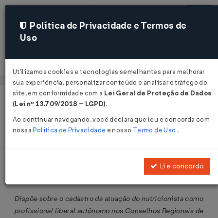
Política de Privacidade e Termos de
Uso
Acessar
Utilizamos cookies e tecnologias semelhantes para melhorar
sua experiência, personalizar conteúdo e analisar o tráfego do
site, em conformidade com a
Lei Geral de Proteção de Dados
Página Inicial
Legislações
Legislação Federal
Voltar
(Lei nº 13.709/2018 – LGPD)
.
Ao continuar navegando, você declara que leu e concorda com
Resolução CFN Nº 670 DE
nossa
Política de Privacidade
e nosso
Termo de Uso
.
26/11/2020
Publicado no DOU em 27 nov 2020
Li e concordo
Compartilhar:
Dispõe sobre o cadastro da atuação do nutricionista como
profissional liberal autônomo nos Conselhos Regionais de