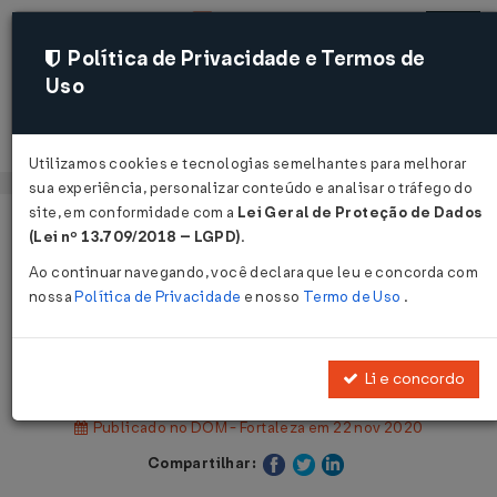
Política de Privacidade e Termos de
Uso
Acessar
Utilizamos cookies e tecnologias semelhantes para melhorar
sua experiência, personalizar conteúdo e analisar o tráfego do
site, em conformidade com a
Lei Geral de Proteção de Dados
Página Inicial
Legislações
(Lei nº 13.709/2018 – LGPD)
.
Legislação Municipal - Fortaleza
Ao continuar navegando, você declara que leu e concorda com
nossa
Política de Privacidade
e nosso
Termo de Uso
.
Voltar
Decreto Nº 14859 DE 22/11/2020
Li e concordo
Publicado no DOM - Fortaleza em 22 nov 2020
Compartilhar: