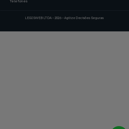
Telefones
LEGISWEB LTDA - 2026 - Agilize Decisões Seguras