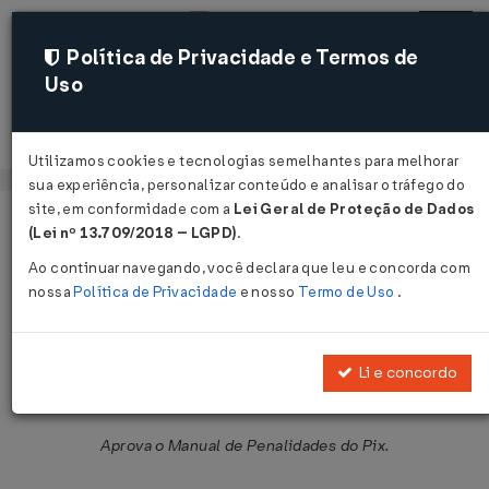
Política de Privacidade e Termos de
Uso
Acessar
Utilizamos cookies e tecnologias semelhantes para melhorar
sua experiência, personalizar conteúdo e analisar o tráfego do
site, em conformidade com a
Lei Geral de Proteção de Dados
Página Inicial
Legislações
Legislação Federal
Voltar
(Lei nº 13.709/2018 – LGPD)
.
Ao continuar navegando, você declara que leu e concorda com
Resolução BACEN/DC Nº 31 DE
nossa
Política de Privacidade
e nosso
Termo de Uso
.
29/10/2020
Publicado no DOU em 3 nov 2020
Li e concordo
Compartilhar:
Aprova o Manual de Penalidades do Pix.