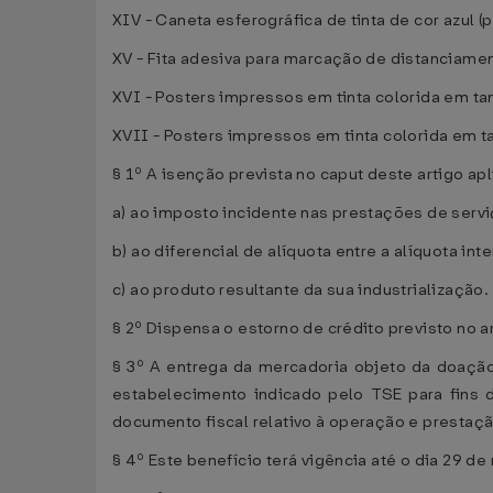
XIV - Caneta esferográfica de tinta de cor azul (
XV - Fita adesiva para marcação de distanciamen
XVI - Posters impressos em tinta colorida em 
XVII - Posters impressos em tinta colorida em
§ 1º A isenção prevista no caput deste artigo a
a) ao imposto incidente nas prestações de serv
b) ao diferencial de alíquota entre a alíquota int
c) ao produto resultante da sua industrialização.
§ 2º Dispensa o estorno de crédito previsto no a
§ 3º A entrega da mercadoria objeto da doação 
estabelecimento indicado pelo TSE para fins d
documento fiscal relativo à operação e prestaçã
§ 4º Este benefício terá vigência até o dia 29 