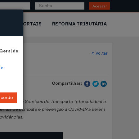
Acessar
IOR
PORTAIS
REFORMA TRIBUTÁRIA
 Geral de
Voltar
de
Compartilhar:
ncordo
estações de Serviços de Transporte Interestadual e
teriais de combate e prevenção à Covid-19 a serem
rovidências.