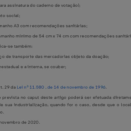
para assinatura do caderno de votação);
to social;
tamanho A3 com recomendações sanitárias;
 tamanho mínimo de 54 cm x 74 cm com recomendações sanitári
plica-se também:
iço de transporte das mercadorias objeto da doação;
erestadual e a interna, se couber;
rt. 29 da
Lei nº 11.580 , de 14 de novembro de 1996
.
prevista no caput deste artigo poderá ser efetuada diretame
e sua industrialização, quando for o caso, desde que o loc
o.
de novembro de 2020.