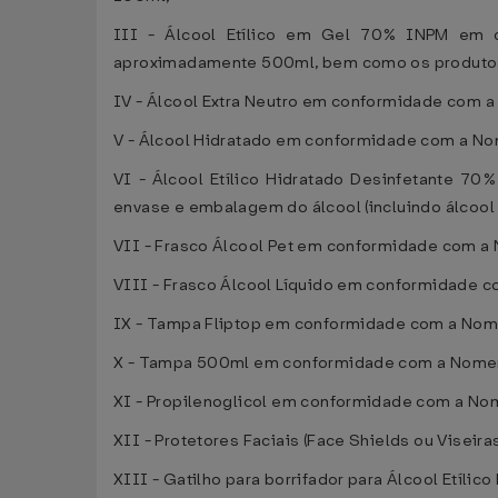
III - Álcool Etílico em Gel 70% INPM em 
aproximadamente 500ml, bem como os produtos e
IV - Álcool Extra Neutro em conformidade com 
V - Álcool Hidratado em conformidade com a N
VI - Álcool Etílico Hidratado Desinfetante 7
envase e embalagem do álcool (incluindo álcool h
VII - Frasco Álcool Pet em conformidade com 
VIII - Frasco Álcool Líquido em conformidade
IX - Tampa Fliptop em conformidade com a Nom
X - Tampa 500ml em conformidade com a Nomen
XI - Propilenoglicol em conformidade com a N
XII - Protetores Faciais (Face Shields ou Vise
XIII - Gatilho para borrifador para Álcool Etíli