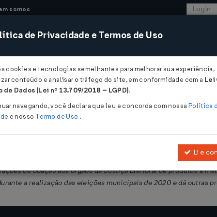
em somos
ítica de Privacidade e Termos de Uso
CONSULTORIA
SISTEMAS
COMÉRCIO EXTER
os cookies e tecnologias semelhantes para melhorar sua experiência,
zar conteúdo e analisar o tráfego do site, em conformidade com a
Lei
- Paraná
 de Dados (Lei nº 13.709/2018 – LGPD)
.
nuar navegando, você declara que leu e concorda com nossa
Política 
ade
e nosso
Termo de Uso
.
Li e co
sobre Operações Relativas à Circulação de Mercadorias e sobre Pr
ções de doação aos órgãos da Justiça Eleitoral de produtos e ma
durante a realização das eleições municipais de 2020 e dá outras p