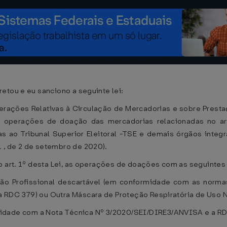
etou e eu sanciono a seguinte lei:
erações Relativas à Circulação de Mercadorias e sobre Prest
perações de doação das mercadorias relacionadas no art. 
 ao Tribunal Superior Eleitoral -TSE e demais órgãos integra
 , de 2 de setembro de 2020).
o art. 1º desta Lei, as operações de doações com as seguintes
Não Profissional descartável (em conformidade com as norm
RDC 379) ou Outra Máscara de Proteção Respiratória de Uso Nã
rmidade com a Nota Técnica Nº 3/2020/SEI/DIRE3/ANVISA e a 