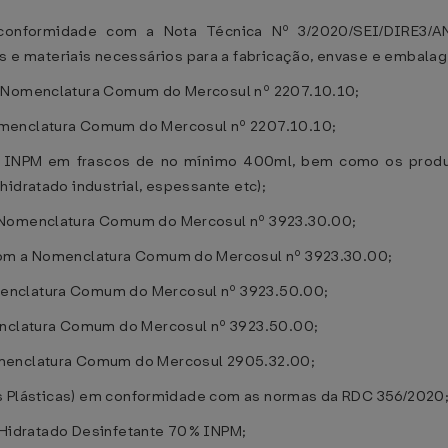
conformidade com a Nota Técnica Nº 3/2020/SEI/DIRE3
 materiais necessários para a fabricação, envase e embalag
a Nomenclatura Comum do Mercosul nº 2207.10.10;
omenclatura Comum do Mercosul nº 2207.10.10;
0% INPM em frascos de no mínimo 400ml, bem como os produt
idratado industrial, espessante etc);
a Nomenclatura Comum do Mercosul nº 3923.30.00;
 com a Nomenclatura Comum do Mercosul nº 3923.30.00;
enclatura Comum do Mercosul nº 3923.50.00;
clatura Comum do Mercosul nº 3923.50.00;
omenclatura Comum do Mercosul 2905.32.00;
iras Plásticas) em conformidade com as normas da RDC 356/2020
co Hidratado Desinfetante 70% INPM;