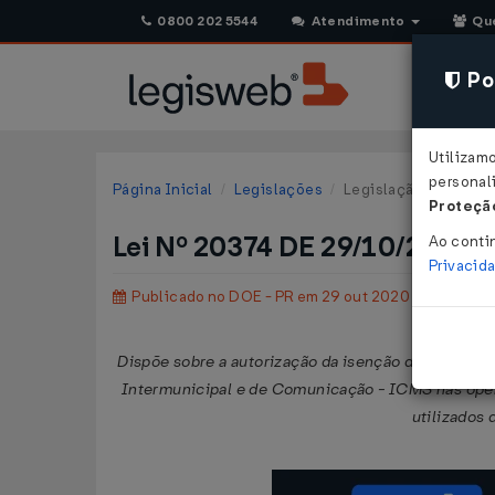
0800 202 5544
Atendimento
Qu
Pol
Utilizam
personali
Página Inicial
Legislações
Legislação Estadual 
Proteção
Lei Nº 20374 DE 29/10/2020
Ao conti
Privacid
Publicado no DOE - PR em 29 out 2020
Dispõe sobre a autorização da isenção do Imposto 
Intermunicipal e de Comunicação - ICMS nas opera
utilizados 