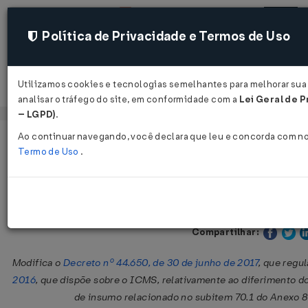
Política de Privacidade e Termos de Uso
Utilizamos cookies e tecnologias semelhantes para melhorar sua
Acessar
analisar o tráfego do site, em conformidade com a
Lei Geral de P
– LGPD)
.
Ao continuar navegando, você declara que leu e concorda com n
Página Inicial
Legislações
Legislação Estadual - Pernambuc
Termo de Uso
.
Decreto Nº 49612 DE 22/10/2020
Publicado no DOE - PE em 23 
Compartilhar:
Modifica o
Decreto nº 44.650, de 30 de junho de 2017
, que regu
2016
, que dispõe sobre o ICMS, relativamente ao diferimento 
de insumo relacionado no subitem 70.1 do Anexo 