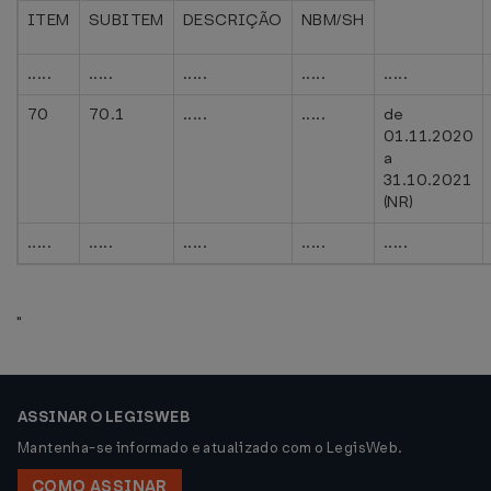
ITEM
SUBITEM
DESCRIÇÃO
NBM/SH
.....
.....
.....
.....
.....
70
70.1
.....
.....
de
01.11.2020
a
31.10.2021
(NR)
.....
.....
.....
.....
.....
"
ASSINAR O LEGISWEB
Mantenha-se informado e atualizado com o LegisWeb.
COMO ASSINAR