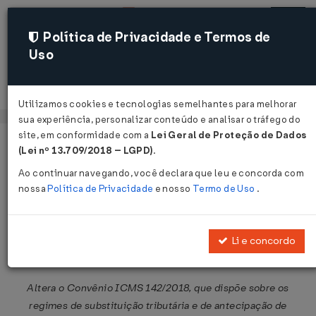
Política de Privacidade e Termos de
Uso
Acessar
Utilizamos cookies e tecnologias semelhantes para melhorar
sua experiência, personalizar conteúdo e analisar o tráfego do
site, em conformidade com a
Lei Geral de Proteção de Dados
Página Inicial
Legislações
Legislação Federal
Voltar
(Lei nº 13.709/2018 – LGPD)
.
Ao continuar navegando, você declara que leu e concorda com
Convênio ICMS Nº 120 DE
nossa
Política de Privacidade
e nosso
Termo de Uso
.
14/10/2020
Publicado no DOU em 16 out 2020
Li e concordo
Compartilhar:
Altera o Convênio ICMS 142/2018, que dispõe sobre os
regimes de substituição tributária e de antecipação de