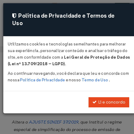
Política de Privacidade e Termos de
Uso
Acessar
Utilizamos cookies e tecnologias semelhantes para melhorar
sua experiência, personalizar conteúdo e analisar o tráfego do
site, em conformidade com a
Lei Geral de Proteção de Dados
Página Inicial
Legislações
Legislação Federal
Voltar
(Lei nº 13.709/2018 – LGPD)
.
Ao continuar navegando, você declara que leu e concorda com
Ajuste SINIEF Nº 39 DE
nossa
Política de Privacidade
e nosso
Termo de Uso
.
14/10/2020
Publicado no DOU em 16 out 2020
Li e concordo
Compartilhar:
Altera o
AJUSTE SINIEF 37/2019
, que institui o regime
especial de simplificação do processo de emissão de